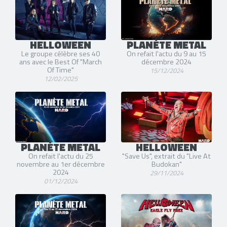
HELLOWEEN
PLANÈTE METAL
Le groupe célèbre ses 40
On refait l'actu du 9 au 15
ans avec le Best Of "March
décembre 2024
Of Time"
15/12/2024
12/02/2025
PLANÈTE METAL
HELLOWEEN
On refait l'actu du 25
"Save Us", extrait du "Live At
novembre au 1er décembre
Budokan"
2024
29/11/2024
01/12/2024