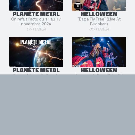
PLANÈTE METAL
HELLOWEEN
On refait l'actu du 11 au 17
"Eagle Fly Free" (Live At
novembre 2024
Budokan)
17/11/2024
01/11/2024
PLANÈTE METAL
HELLOWEEN
On refait l'actu du 7 au 13
Le nouvel album "Live At
octobre 2024
Budokan" en décembre
13/10/2024
11/10/2024
PLANÈTE METAL
PLANÈTE METAL
On refait l'actu du 12 au 18
On refait l'actu du 20 au 26