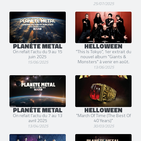
25/07/2025
PLANÈTE METAL
HELLOWEEN
On refait l'actu du 9 au 15
"This Is Tokyo", 1er extrait du
juin 2025
nouvel album "Giants &
Monsters" à venir en août.
15/06/2025
13/06/2025
PLANÈTE METAL
HELLOWEEN
On refait l'actu du 7 au 13
"March Of Time (The Best Of
avril 2025
40 Years)"
13/04/2025
30/03/2025