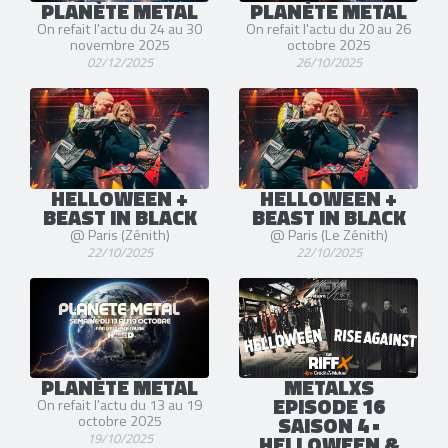
PLANÈTE METAL
PLANÈTE METAL
On refait l'actu du 24 au 30
On refait l'actu du 20 au 26
novembre 2025
octobre 2025
02/12/2025
26/10/2025
HELLOWEEN +
HELLOWEEN +
BEAST IN BLACK
BEAST IN BLACK
@ Paris (Zénith)
@ Paris (Le Zénith)
22/10/2025
22/10/2025
PLANÈTE METAL
METALXS
EPISODE 16
On refait l'actu du 13 au 19
SAISON 4 •
octobre 2025
19/10/2025
HELLOWEEN &