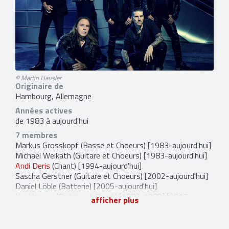
© Martin Häusler
Originaire de
Hambourg, Allemagne
Années actives
de 1983 à aujourd'hui
7 membres
Markus Grosskopf
(Basse et Choeurs) [1983-aujourd'hui]
Michael Weikath
(Guitare et Choeurs) [1983-aujourd'hui]
Andi Deris
(Chant) [1994-aujourd'hui]
Sascha Gerstner
(Guitare et Choeurs) [2002-aujourd'hui]
Daniel Löble
(Batterie) [2005-aujourd'hui]
Kai Hansen
(Guitare et Chant) [1983-1989] [2017-
afficher plus
aujourd'hui]
Michael Kiske
(Chant, Guitare et Guitare acoustique)
[1986-1993] [2017-aujourd'hui]