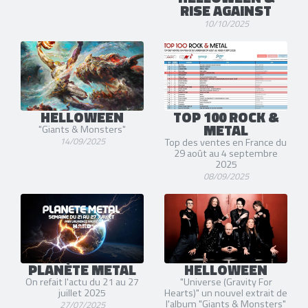
RISE AGAINST
10/10/2025
HELLOWEEN
TOP 100 ROCK &
METAL
"Giants & Monsters"
14/09/2025
Top des ventes en France du
29 août au 4 septembre
2025
08/09/2025
PLANÈTE METAL
HELLOWEEN
On refait l'actu du 21 au 27
"Universe (Gravity For
juillet 2025
Hearts)" un nouvel extrait de
l'album "Giants & Monsters"
27/07/2025