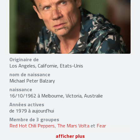
Originaire de
Los Angeles, Californie, Etats-Unis
nom de naissance
Michael Peter Balzary
naissance
16/10/1962 à Melbourne, Victoria, Australie
Années actives
de 1979 à aujourd'hui
Membre de 3 groupes
Red Hot Chili Peppers
,
The Mars Volta
et
Fear
1 lien externe
afficher plus