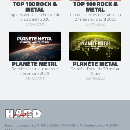
TOP 100 ROCK &
TOP 100 ROCK &
METAL
METAL
Top des ventes en France du
Top des ventes en France du
3 au 9 avril 2026
27 mars au 2 avril 2026
13/04/2026
07/04/2026
PLANÈTE METAL
PLANÈTE METAL
On refait l'actu du 1er au 7
On refait l'actu du 30 mai au
décembre 2025
5 juin
08/12/2025
05/06/2022
Tous droits réservés. © 1985-2026 HARD FORCE®. Contenu web © 2010-