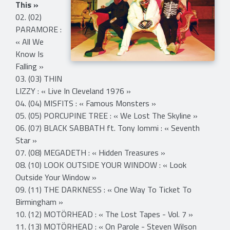
This »
02. (02)
PARAMORE :
« All We
Know Is
Falling »
03. (03) THIN
LIZZY : « Live In Cleveland 1976 »
04. (04) MISFITS : « Famous Monsters »
05. (05) PORCUPINE TREE : « We Lost The Skyline »
06. (07) BLACK SABBATH ft. Tony Iommi : « Seventh
Star »
07. (08) MEGADETH : « Hidden Treasures »
08. (10) LOOK OUTSIDE YOUR WINDOW : « Look
Outside Your Window »
09. (11) THE DARKNESS : « One Way To Ticket To
Birmingham »
10. (12) MOTÖRHEAD : « The Lost Tapes - Vol. 7 »
11. (13) MOTÖRHEAD : « On Parole - Steven Wilson