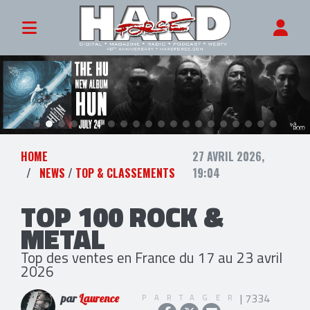
HOME
27 AVRIL 2026,
NEWS
/
TOP & CLASSEMENTS
19:04
TOP 100 ROCK &
METAL
Top des ventes en France du 17 au 23 avril
2026
| 7334
PARTAGER
par
Laurence