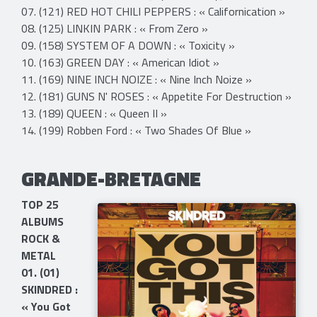
07. (121) RED HOT CHILI PEPPERS : « Californication »
08. (125) LINKIN PARK : « From Zero »
09. (158) SYSTEM OF A DOWN : « Toxicity »
10. (163) GREEN DAY : « American Idiot »
11. (169) NINE INCH NOIZE : « Nine Inch Noize »
12. (181) GUNS N' ROSES : « Appetite For Destruction »
13. (189) QUEEN : « Queen II »
14. (199) Robben Ford : « Two Shades Of Blue »
GRANDE-BRETAGNE
TOP 25
ALBUMS
ROCK &
METAL
01. (01)
SKINDRED :
« You Got