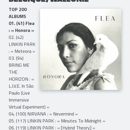
TOP 200
ALBUMS
01. (41) Flea
: « Honora »
02. (42)
LINKIN PARK
: « Meteora »
03. (94)
BRING ME
THE
HORIZON : «
L.I.V.E. In São
Paulo (Live
Immersive
Virtual Experiment) »
04. (100) NIRVANA : « Nevermind »
05. (117) LINKIN PARK : « Minutes To Midnight »
06. (119) LINKIN PARK : « [Hybrid Theory] »