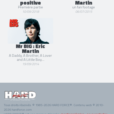
positive
Martin
Première partie
un fan footage
10/09/2018
06/07/2015
Mr BIG : Eric
Martin
A Daddy, A Brother, A Lover
and A Little Boy…
19/09/2014
Tous droits réservés. © 1985-2026 HARD FORCE®. Contenu web © 2010-
2026 hardforce.com