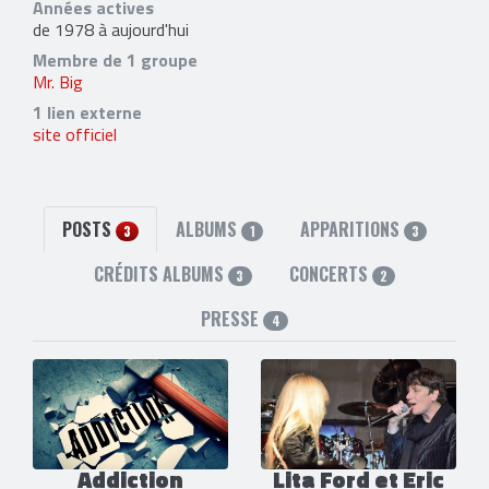
Années actives
de 1978 à aujourd'hui
Membre de 1 groupe
Mr. Big
1 lien externe
site officiel
POSTS
ALBUMS
APPARITIONS
3
1
3
CRÉDITS ALBUMS
CONCERTS
3
2
PRESSE
4
Addiction
Lita Ford et Eric