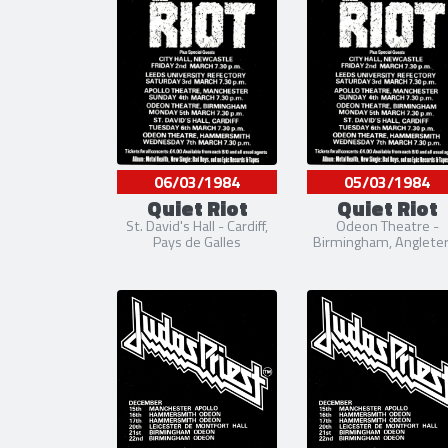
06/03/1984
05/03/1984
Quiet Riot
Quiet Riot
St. David's Hall - Cardiff,
Odeon Theatre -
Pays de Galles
Birmingham, Angleter