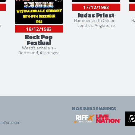
17/12/1983
Judas Priest
Hammersmith Odeon -
H
e
Londres, Angleterre
18/12/1983
Rock Pop
Festival
Westfalenhalle 1 -
Dortmund, Allemagne
NOS PARTENAIRES
ardforce.com