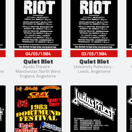
04/03/1984
03/03/1984
Quiet Riot
Quiet Riot
Apollo Theatre -
University Refectory -
re
Manchester, North West
Leeds, Angleterre
England, Angleterre