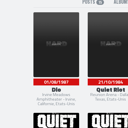
POSTS
ALBUM
15
01/08/1987
21/10/1984
Dio
Quiet Riot
Irvine Meadows
Reunion Arena - Dalla
Amphitheater - Irvine,
Texas, Etats-Unis
Californie, Etats-Unis