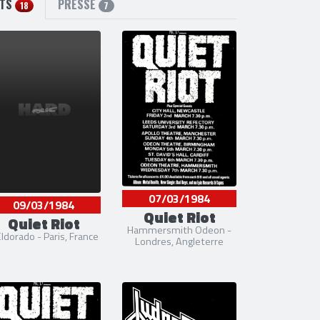
RTS
PRESSE
18
7
2-1985] [1997-2003]
990-2003]
006-2006]
990-2003] [2004-2007]
07/03/1984
09/03/1984
Quiet Riot
Quiet Riot
Hammersmith Odeon -
Eldorado - Paris, France
Londres, Angleterre
17]
019]