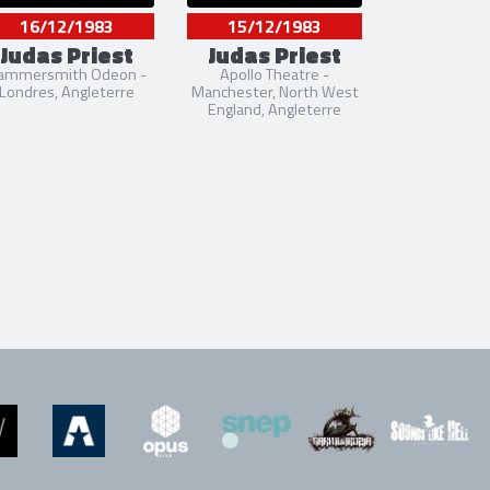
16/12/1983
15/12/1983
Judas Priest
Judas Priest
ammersmith Odeon -
Apollo Theatre -
Londres, Angleterre
Manchester, North West
England, Angleterre