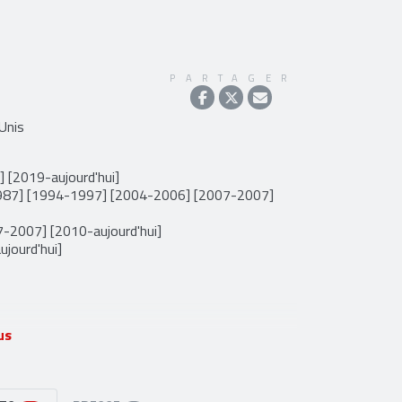
PARTAGER
-Unis
 [2019-aujourd'hui]
987] [1994-1997] [2004-2006] [2007-2007]
-2007] [2010-aujourd'hui]
ujourd'hui]
us
2-1989] [1993-2003] [2004-2007] [2010-2020]