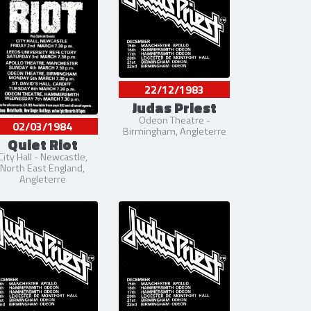
22/12/1983
Judas Priest
Odeon Theatre -
02/03/1984
Birmingham, Angleterre
Quiet Riot
City Hall - Newcastle,
North East England,
Angleterre