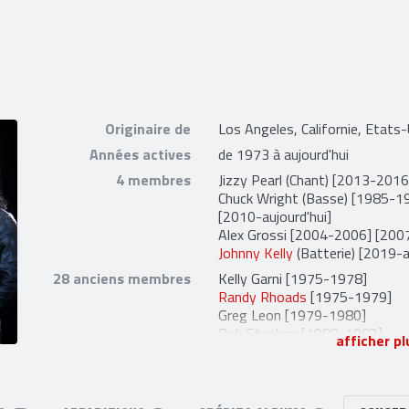
Originaire de
Los Angeles, Californie, Etats
Années actives
de 1973 à aujourd'hui
4 membres
Jizzy Pearl
(Chant) [2013-2016]
Chuck Wright
(Basse) [1985-1
[2010-aujourd'hui]
Alex Grossi
[2004-2006] [2007
Johnny Kelly
(Batterie) [2019-a
28 anciens membres
Kelly Garni
[1975-1978]
Randy Rhoads
[1975-1979]
Greg Leon
[1979-1980]
Bob Stephan
[1980-1982]
afficher pl
Drew Forsyth
[1975-1980]
Skip Gillett
[1980-1980]
Gary Van Dyke
[1979-1982]
Frankie Banali
(Batterie) [198