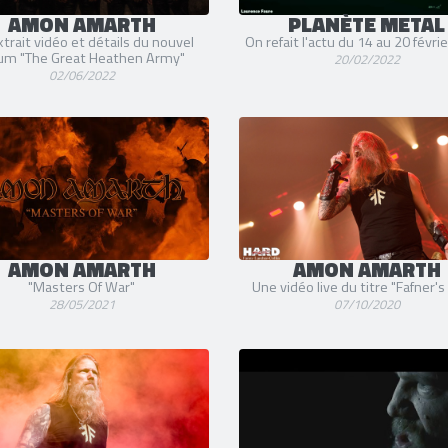
AMON AMARTH
PLANÈTE METAL
trait vidéo et détails du nouvel
On refait l'actu du 14 au 20 févri
um "The Great Heathen Army"
20/02/2022
02/06/2022
AMON AMARTH
AMON AMARTH
"Masters Of War"
Une vidéo live du titre "Fafner's
28/05/2021
07/10/2020