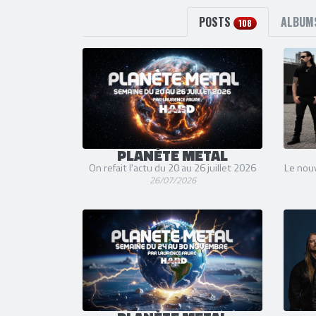
POSTS
ALBU
108
PLANÈTE METAL
On refait l'actu du 20 au 26 juillet 2026
Le nou
26/07/2026