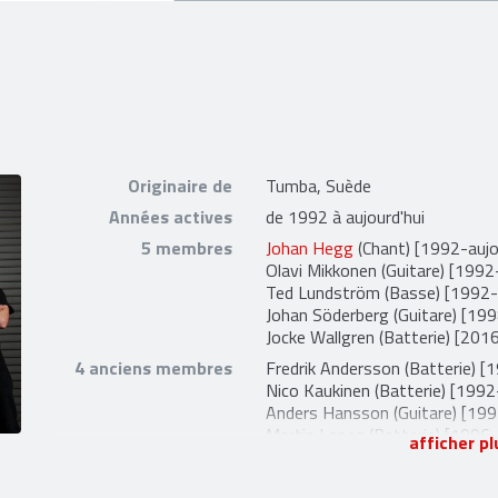
Originaire de
Tumba, Suède
Années actives
de 1992 à aujourd'hui
5 membres
Johan Hegg
(Chant) [1992-aujo
Olavi Mikkonen
(Guitare) [1992-
Ted Lundström
(Basse) [1992-a
Johan Söderberg
(Guitare) [199
Jocke Wallgren
(Batterie) [2016
4 anciens membres
Fredrik Andersson
(Batterie) [
Nico Kaukinen
(Batterie) [199
Anders Hansson
(Guitare) [19
Martin Lopez
(Batterie) [1996
afficher pl
2 liens externes
site officiel
et
facebook