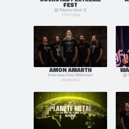
FEST
@ Râșnov (Jour 2)
31/07/2024
AMON AMARTH
WA
Interview Olavi Mikkonen
@ W
05/08/2022