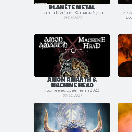
PLANÈTE METAL
On refait l'actu du 30 mai au 5 juin
2e ex
alb
05/06/2022
AMON AMARTH &
MACHINE HEAD
Tournée européenne en 2022
02/11/2021