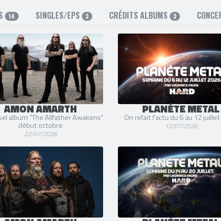
MS
SINGLES/EPS
CRÉDITS ALBUMS
CONCE
14
3
3
AMON AMARTH
PLANÈTE METAL
vel album "The Allfather Awakens"
On refait l'actu du 6 au 12 juille
début octobre
12/07/2026
22/07/2026