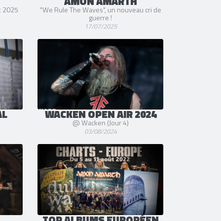
AMON AMARTH
et 2025
"We Rule The Waves", un nouveau cri de
guerre !
17/07/2025
AL
WACKEN OPEN AIR 2024
@ Wacken (Jour 4)
03/08/2024
TOP ALBUMS EUROPÉEN