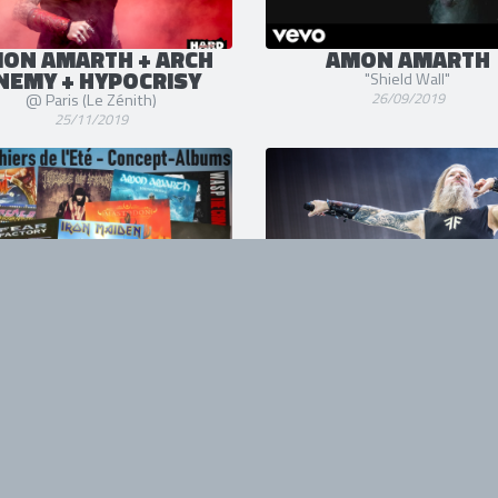
ON AMARTH + ARCH
AMON AMARTH
NEMY + HYPOCRISY
"Shield Wall"
26/09/2019
@ Paris (Le Zénith)
25/11/2019
 CAHIERS DE L'ÉTÉ #3
KNOTFEST FRANCE 
Les concept-albums
@ Clisson
15/07/2019
20/06/2019