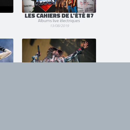
LES CAHIERS DE L'ÉTÉ #7
Albums live électriques
13/08/2019
2019
KNOTFEST
@ Clisson
20/06/2019