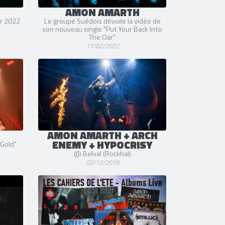
AMON AMARTH
er 2022
Le groupe Suédois dévoile la vidéo de
son nouveau single "Put Your Back Into
The Oar"
17/02/2022
AMON AMARTH + ARCH
ENEMY + HYPOCRISY
 Gold"
@ Belval (Rockhal)
02/12/2019