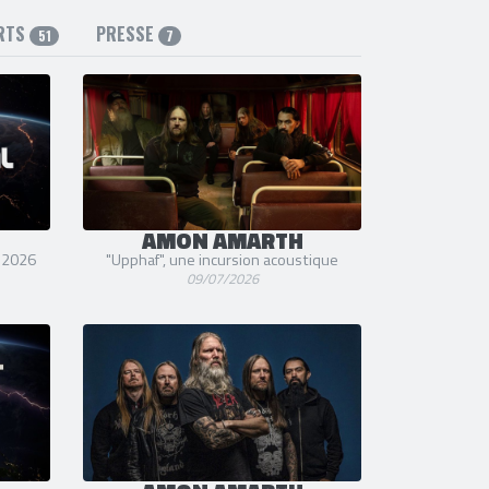
RTS
PRESSE
51
7
AMON AMARTH
t 2026
"Upphaf", une incursion acoustique
09/07/2026