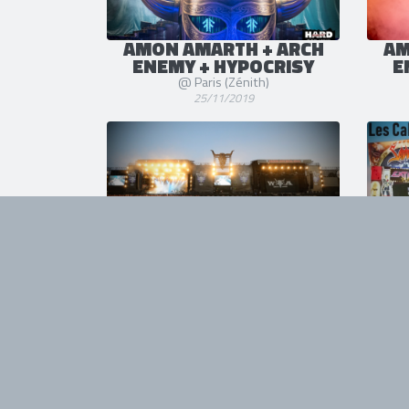
AMON AMARTH + ARCH
AM
ENEMY + HYPOCRISY
E
@ Paris (Zénith)
25/11/2019
WACKEN OPEN AIR 2020
LES
Sold-Out en moins de 24h
06/08/2019