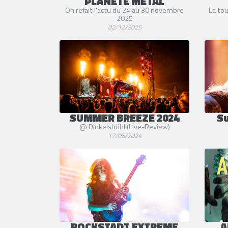
PLANÈTE METAL
On refait l'actu du 24 au 30 novembre
La to
2025
02/12/2025
SUMMER BREEZE 2024
S
@ Dinkelsbühl (Live-Review)
17/08/2024
ROCKSTADT EXTREME
A