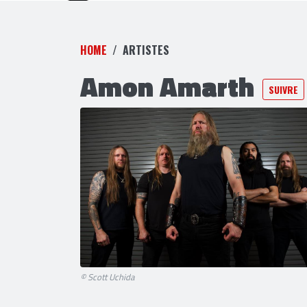
HOME
ARTISTES
Amon Amarth
SUIVRE
© Scott Uchida