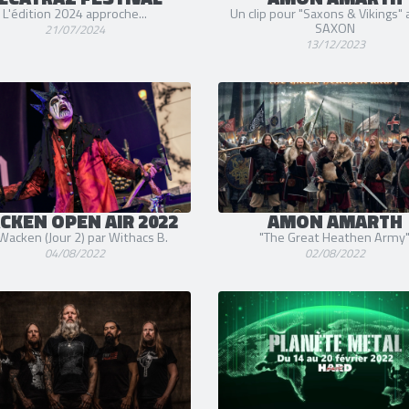
L'édition 2024 approche...
Un clip pour "Saxons & Vikings" a
SAXON
21/07/2024
13/12/2023
CKEN OPEN AIR 2022
AMON AMARTH
acken (Jour 2) par Withacs B.
"The Great Heathen Army
04/08/2022
02/08/2022