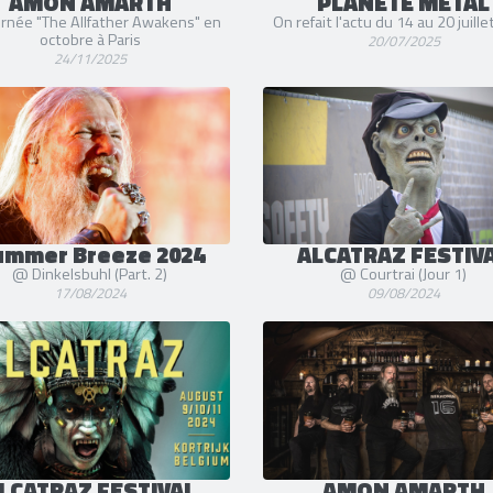
AMON AMARTH
PLANÈTE METAL
urnée "The Allfather Awakens" en
On refait l'actu du 14 au 20 juill
octobre à Paris
20/07/2025
24/11/2025
ummer Breeze 2024
ALCATRAZ FESTIV
@ Dinkelsbuhl (Part. 2)
@ Courtrai (Jour 1)
17/08/2024
09/08/2024
LCATRAZ FESTIVAL
AMON AMARTH