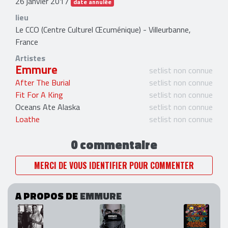
26 janvier 2017
date annulée
lieu
Le CCO (Centre Culturel Œcuménique) - Villeurbanne,
France
Artistes
Emmure
setlist non connue
After The Burial
setlist non connue
Fit For A King
setlist non connue
Oceans Ate Alaska
setlist non connue
Loathe
setlist non connue
0 commentaire
MERCI DE VOUS IDENTIFIER POUR COMMENTER
A PROPOS DE
EMMURE