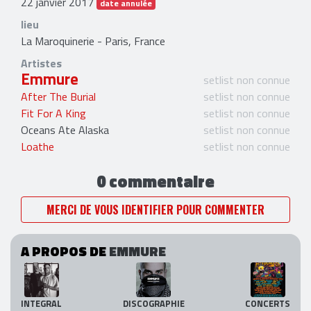
22 janvier 2017
date annulée
lieu
La Maroquinerie - Paris, France
Artistes
Emmure
setlist non connue
After The Burial
setlist non connue
Fit For A King
setlist non connue
Oceans Ate Alaska
setlist non connue
Loathe
setlist non connue
0 commentaire
MERCI DE VOUS IDENTIFIER POUR COMMENTER
A PROPOS DE
EMMURE
INTEGRAL
DISCOGRAPHIE
CONCERTS