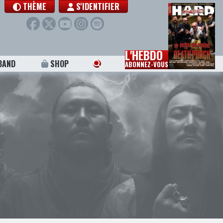
THÈME
S'IDENTIFIER
L'HEBDO
BAND
SHOP
ABONNEZ-VOUS