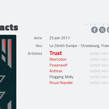
facts
PARTA
date
25 juin 2017
lieu
Le Zénith Europe - Strasbourg, Fran
Trust
Artistes
setlist non
Mastodon
setlist non
Powerwolf
setlist non
Anthrax
setlist non
Flogging Molly
setlist non
Royal Republic
setlist non