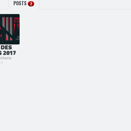
POSTS
2
 DES
 2017
letterie
17