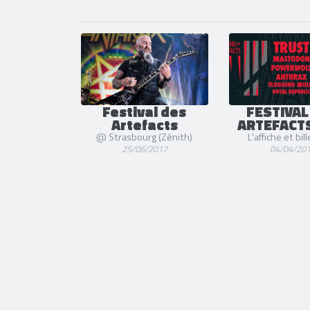
Festival des
FESTIVAL
Artefacts
ARTEFACTS
@ Strasbourg (Zénith)
L'affiche et bil
25/06/2017
04/04/20