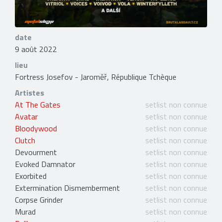
date
9 août 2022
lieu
Fortress Josefov - Jaroměř, République Tchèque
Artistes
At The Gates
setlist non connue
Avatar
setlist non connue
Bloodywood
setlist non connue
Clutch
setlist non connue
Devourment
setlist non connue
Evoked Damnator
setlist non connue
Exorbited
setlist non connue
Extermination Dismemberment
setlist non connue
Corpse Grinder
setlist non connue
Murad
setlist non connue