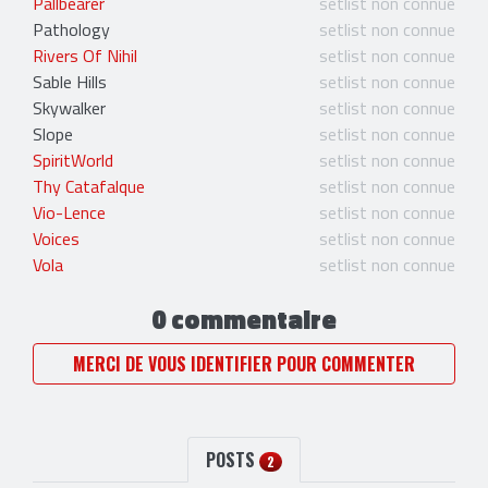
Pallbearer
setlist non connue
Pathology
setlist non connue
Rivers Of Nihil
setlist non connue
Sable Hills
setlist non connue
Skywalker
setlist non connue
Slope
setlist non connue
SpiritWorld
setlist non connue
Thy Catafalque
setlist non connue
Vio-Lence
setlist non connue
Voices
setlist non connue
Vola
setlist non connue
0 commentaire
MERCI DE VOUS IDENTIFIER POUR COMMENTER
POSTS
2