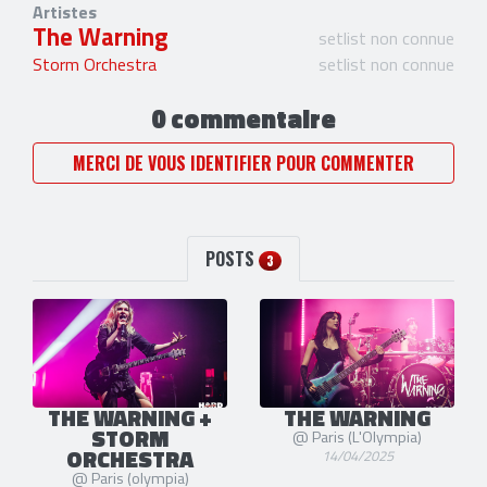
Artistes
The Warning
setlist non connue
Storm Orchestra
setlist non connue
0 commentaire
MERCI DE VOUS IDENTIFIER POUR COMMENTER
POSTS
3
THE WARNING +
THE WARNING
STORM
@ Paris (L'Olympia)
ORCHESTRA
14/04/2025
@ Paris (olympia)