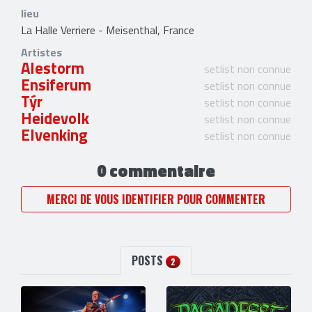
lieu
La Halle Verriere - Meisenthal, France
Artistes
Alestorm
setlist non connue
Ensiferum
setlist non connue
Týr
setlist non connue
Heidevolk
setlist non connue
Elvenking
setlist non connue
0 commentaire
MERCI DE VOUS IDENTIFIER POUR COMMENTER
POSTS
2