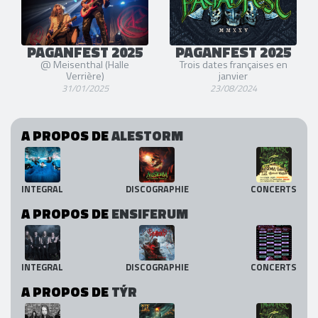
PAGANFEST 2025
PAGANFEST 2025
@ Meisenthal (Halle
Trois dates françaises en
Verrière)
janvier
31/01/2025
23/08/2024
A PROPOS DE
ALESTORM
INTEGRAL
DISCOGRAPHIE
CONCERTS
A PROPOS DE
ENSIFERUM
INTEGRAL
DISCOGRAPHIE
CONCERTS
A PROPOS DE
TÝR