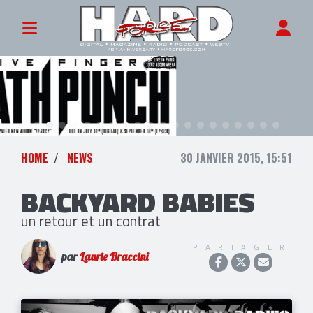
HOME
NEWS
30 JANVIER 2015, 15:51
BACKYARD BABIES
un retour et un contrat
PARTAGER
par
Laurie Braccini