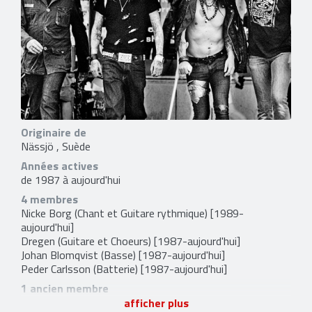
Originaire de
Nässjö , Suède
Années actives
de 1987 à aujourd'hui
4 membres
Nicke Borg
(Chant et Guitare rythmique) [1989-
aujourd'hui]
Dregen
(Guitare et Choeurs) [1987-aujourd'hui]
Johan Blomqvist
(Basse) [1987-aujourd'hui]
Peder Carlsson
(Batterie) [1987-aujourd'hui]
1 ancien membre
Tobias Fischer
(Chant et Basse) [1987-1989]
afficher plus