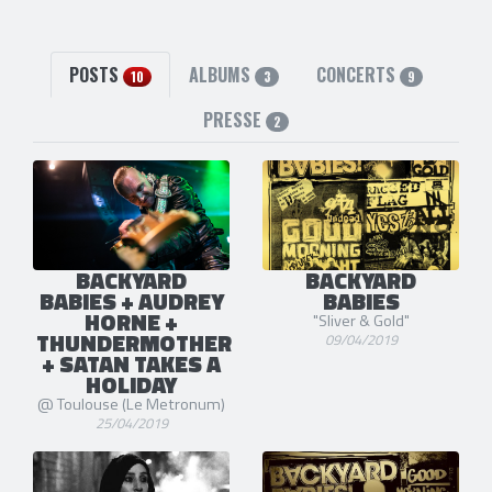
6 liens externes
site officiel
,
facebook
,
instagram
,
youtube
,
twitter
et
Spotify
POSTS
ALBUMS
CONCERTS
10
3
9
PRESSE
2
BACKYARD
BACKYARD
BABIES + AUDREY
BABIES
HORNE +
"Sliver & Gold"
THUNDERMOTHER
09/04/2019
+ SATAN TAKES A
HOLIDAY
@ Toulouse (Le Metronum)
25/04/2019