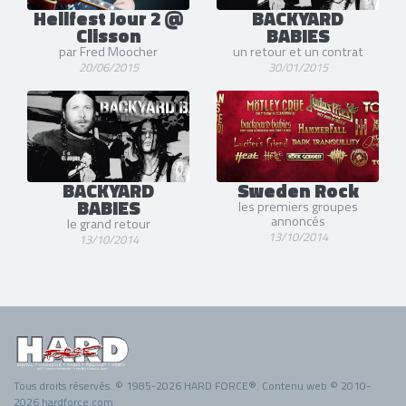
Hellfest Jour 2 @
BACKYARD
Clisson
BABIES
par Fred Moocher
un retour et un contrat
20/06/2015
30/01/2015
BACKYARD
Sweden Rock
BABIES
les premiers groupes
annoncés
le grand retour
13/10/2014
13/10/2014
Tous droits réservés. © 1985-2026 HARD FORCE®. Contenu web © 2010-
2026 hardforce.com