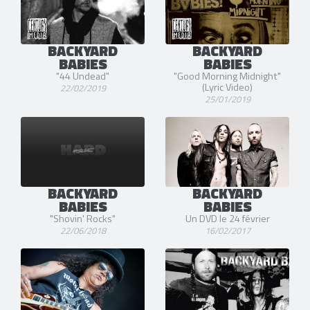
BACKYARD
BACKYARD
BABIES
BABIES
"44 Undead"
"Good Morning Midnight"
(Lyric Video)
22/02/2019
25/01/2019
BACKYARD
BACKYARD
BABIES
BABIES
"Shovin' Rocks"
Un DVD le 24 février
22/06/2018
16/02/2017