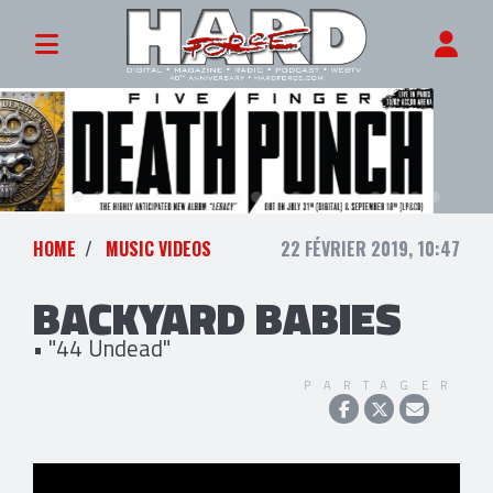
HOME
MUSIC VIDEOS
22 FÉVRIER 2019, 10:47
BACKYARD BABIES
• "44 Undead"
PARTAGER