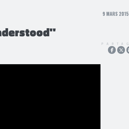
9 MARS 2015,
nderstood"
PARTA