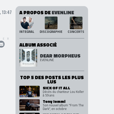
A PROPOS DE
EVENLINE
 13:47
INTEGRAL
DISCOGRAPHIE
CONCERTS
GER
ALBUM ASSOCIÉ
DEAR MORPHEUS
EVENLINE
TOP 5 DES POSTS LES PLUS
LUS
SICK OF IT ALL
Décès du chanteur Lou Koller
à 59 ans
Tony Iommi
Son nouvel album "From The
Dark", en octobre