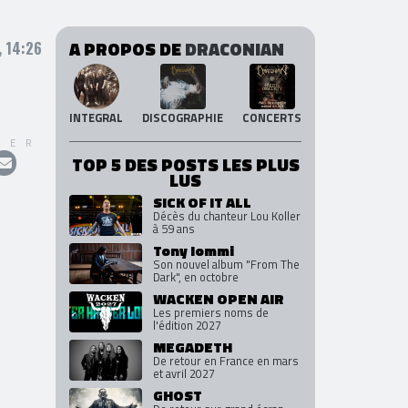
A PROPOS DE
DRACONIAN
, 14:26
INTEGRAL
DISCOGRAPHIE
CONCERTS
GER
TOP 5 DES POSTS LES PLUS
LUS
SICK OF IT ALL
Décès du chanteur Lou Koller
à 59 ans
Tony Iommi
Son nouvel album "From The
Dark", en octobre
WACKEN OPEN AIR
Les premiers noms de
l'édition 2027
MEGADETH