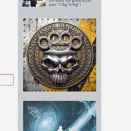
De retour en France en mars
et avril 2027
GHOST
De retour sur grand écran
avec "2 Big To Rig" !