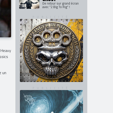
De retour sur grand écran
avec "2 Big To Rig" !
h Heavy
ssics
z un