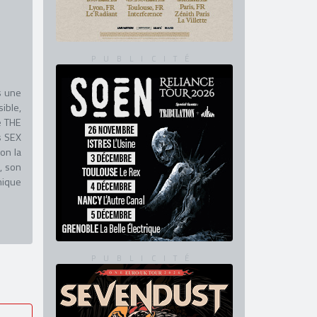
s une
ible,
e THE
s SEX
on la
, son
nique