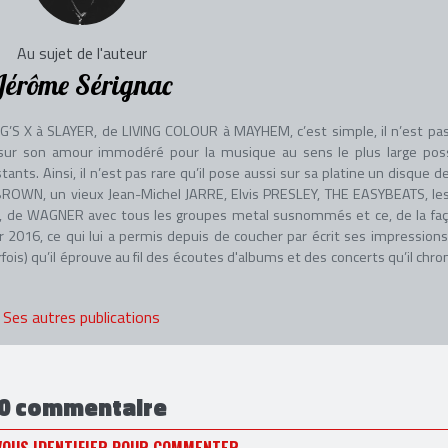
Au sujet de l'auteur
Jérôme Sérignac
G’S X à SLAYER, de LIVING COLOUR à MAYHEM, c’est simple, il n’est pa
r sur son amour immodéré pour la musique au sens le plus large poss
tants. Ainsi, il n’est pas rare qu’il pose aussi sur sa platine un disque d
ROWN, un vieux Jean-Michel JARRE, Elvis PRESLEY, THE EASYBEATS, le
 de WAGNER avec tous les groupes metal susnommés et ce, de la faç
rier 2016, ce qui lui a permis depuis de coucher par écrit ses impressions
rfois) qu’il éprouve au fil des écoutes d'albums et des concerts qu’il chro
Ses autres publications
0 commentaire
VOUS IDENTIFIER POUR COMMENTER