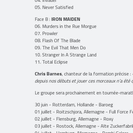
05. Never Satisfied
Face B :
IRON MAIDEN
06. Murders in the Rue Morgue
07. Prowler
08. Flash Of The Blade
09. The Evil That Men Do
10. Stranger In A Strange Land
11. Total Eclipse
Chris Barnes
, chanteur de la formation précise :
depuis nos débuts et jouer ces morceaux n’a été 
Le groupe sera prochainement en tournée-marat
30 juin - Rotterdam, Hollande - Baroeg
01 juillet - Roitzschjora, Allemagne - Full Force F
02 juillet - Flensburg,
Allemagne
- Roxy
03 juillet - Rostock,
Allemagne
- Alte Zuckerfabr
04 juillet - Hamburg,
Allemagne
- Bambi Galore