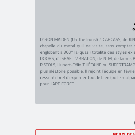
D’IRON MAIDEN (Up The Irons!) à CARCASS, de KIN
chapelle du metal qu'il ne visite, sans compte
englobant à 360° la (quasi) totalité des styles exis
DOORS, d' ISRAEL VIBRATION, de NTM, de James B
PISTOLS, Hubert-Félix THIÉFAINE ou SUPERTRAMP,
plus aléatoire possible. Il rejoint l’équipe en fév
ressenti, bref d’exprimer tout le bien (ou le mal pa
pour HARD FORCE.
MERCI DE 