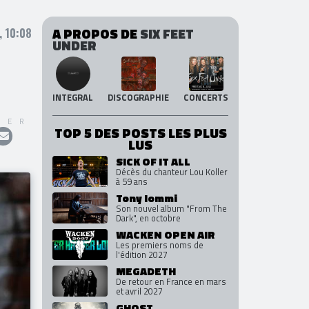
A PROPOS DE
SIX FEET
, 10:08
UNDER
INTEGRAL
DISCOGRAPHIE
CONCERTS
GER
TOP 5 DES POSTS LES PLUS
LUS
SICK OF IT ALL
Décès du chanteur Lou Koller
à 59 ans
Tony Iommi
Son nouvel album "From The
Dark", en octobre
WACKEN OPEN AIR
Les premiers noms de
l'édition 2027
MEGADETH
De retour en France en mars
et avril 2027
GHOST