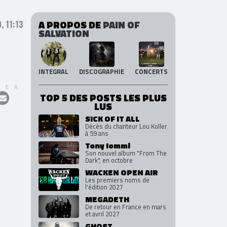
A PROPOS DE
PAIN OF
, 11:13
SALVATION
INTEGRAL
DISCOGRAPHIE
CONCERTS
GER
TOP 5 DES POSTS LES PLUS
LUS
SICK OF IT ALL
Décès du chanteur Lou Koller
à 59 ans
Tony Iommi
Son nouvel album "From The
Dark", en octobre
WACKEN OPEN AIR
Les premiers noms de
l'édition 2027
MEGADETH
De retour en France en mars
et avril 2027
GHOST