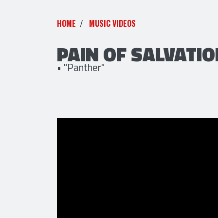
HOME
MUSIC VIDEOS
PAIN OF SALVATI
• "Panther"