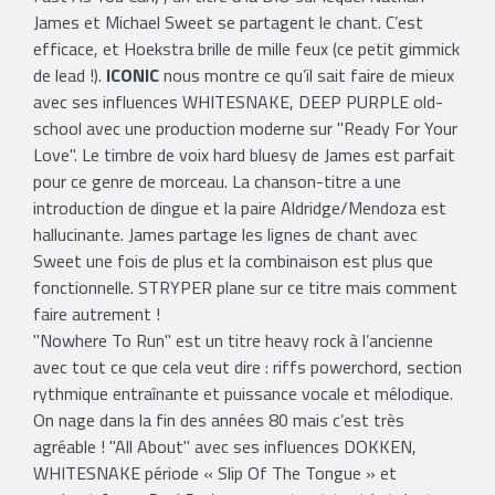
James et Michael Sweet se partagent le chant. C’est
efficace, et Hoekstra brille de mille feux (ce petit gimmick
de lead !).
ICONIC
nous montre ce qu’il sait faire de mieux
avec ses influences WHITESNAKE, DEEP PURPLE old-
school avec une production moderne sur "Ready For Your
Love". Le timbre de voix hard bluesy de James est parfait
pour ce genre de morceau. La chanson-titre a une
introduction de dingue et la paire Aldridge/Mendoza est
hallucinante. James partage les lignes de chant avec
Sweet une fois de plus et la combinaison est plus que
fonctionnelle. STRYPER plane sur ce titre mais comment
faire autrement !
"Nowhere To Run" est un titre heavy rock à l’ancienne
avec tout ce que cela veut dire : riffs powerchord, section
rythmique entraînante et puissance vocale et mélodique.
On nage dans la fin des années 80 mais c’est très
agréable ! "All About" avec ses influences DOKKEN,
WHITESNAKE période « Slip Of The Tongue » et