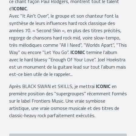
ce chant façon Paul Rodgers, montrent tout le talent
d’
ICONIC
.
Avec "It Ain't Over", le groupe et son chanteur font la
synthèse de leurs influences hard rock classique des
années 70. « Second Skin », en plus des titres précités,
regorge de chansons hard rock mid, voire slow-tempo,
très mélodiques comme "All I Need", "Worlds Apart", "This
Way" ou encore "Let You Go".
ICONIC
termine l’album
avec le hard bluesy "Enough Of Your Love". Joel Hoekstra
est un monument de la guitare lead sur tout l’album mais
est-ce bien utile de le rappeler...
Après BLACK SWAN et SKILLS, je mettrai
ICONIC
en
première position des "supergroupes" récemment formés
sur le label Frontiers Music. Une vraie symbiose
artistique, une vraie osmose musicale et des titres de
classic-heavy rock parfaitement exécutés.