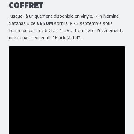
COFFRET
Jusque-là uniquement disponible en vinyle, « In Nomine
Satanas » de
VENOM
sortira le 23 septembre sous
forme de coffret 6 CD + 1 DVD. Pour fêter l'événement,
une nouvelle vidéo de "Black Metal"...