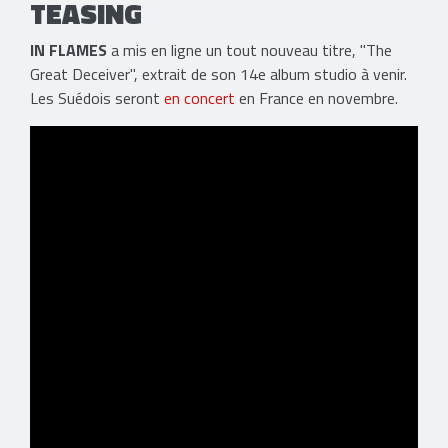
TEASING
IN FLAMES
a mis en ligne un tout nouveau titre, "The
Great Deceiver", extrait de son 14e album studio à venir.
Les Suédois seront
en concert
en France en novembre.