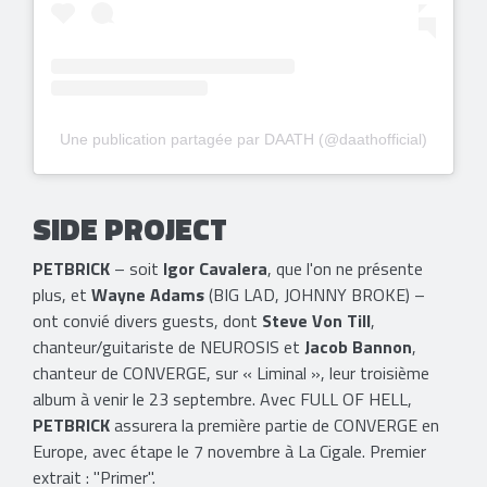
Une publication partagée par DAATH (@daathofficial)
SIDE PROJECT
PETBRICK
– soit
Igor Cavalera
, que l'on ne présente
plus, et
Wayne Adams
(BIG LAD, JOHNNY BROKE) –
ont convié divers guests, dont
Steve Von Till
,
chanteur/guitariste de NEUROSIS et
Jacob Bannon
,
chanteur de CONVERGE, sur « Liminal », leur troisième
album à venir le 23 septembre. Avec FULL OF HELL,
PETBRICK
assurera la première partie de CONVERGE en
Europe, avec étape le 7 novembre à La Cigale. Premier
extrait : "Primer".