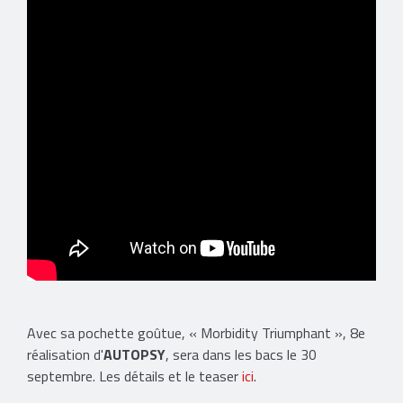
Avec sa pochette goûtue, « Morbidity Triumphant », 8e
réalisation d'
AUTOPSY
, sera dans les bacs le 30
septembre. Les détails et le teaser
ici
.