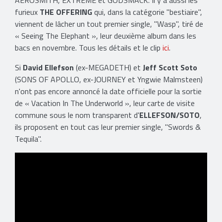
AEROSMITH, EXTREME et GODSMACK. Il y a aussi les
furieux
THE OFFERING
qui, dans la catégorie "bestiaire",
viennent de lâcher un tout premier single, "Wasp", tiré de
« Seeing The Elephant », leur deuxième album dans les
bacs en novembre. Tous les détails et le clip
ici
.
Si
David Ellefson
(ex-MEGADETH) et
Jeff Scott Soto
(SONS OF APOLLO, ex-JOURNEY et Yngwie Malmsteen)
n'ont pas encore annoncé la date officielle pour la sortie
de « Vacation In The Underworld », leur carte de visite
commune sous le nom transparent d'
ELLEFSON/SOTO
,
ils proposent en tout cas leur premier single, "Swords &
Tequila".