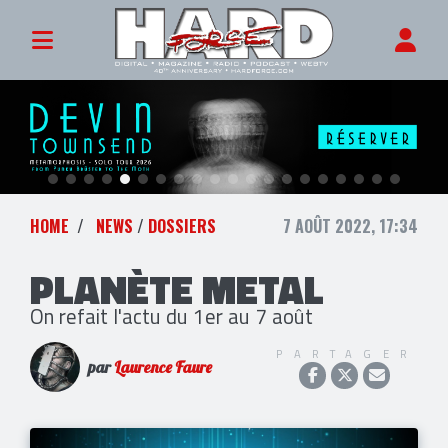
HOME
NEWS
/
DOSSIERS
7 AOÛT 2022, 17:34
PLANÈTE METAL
On refait l'actu du 1er au 7 août
PARTAGER
par
Laurence Faure