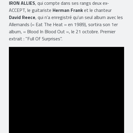
IRON ALLIES
, qui compte dans ses rangs deux ex-
ACCEPT, le guitariste
Herman Frank
et le chanteur
David Reece
, qui n'a enregistré qu'un seul album avec les
Allemands (« Eat The Heat » en 1989), sortira son 1er
album, « Blood In Blood Out », le 21 octobre. Premier
extrait : "Full Of Surprises".