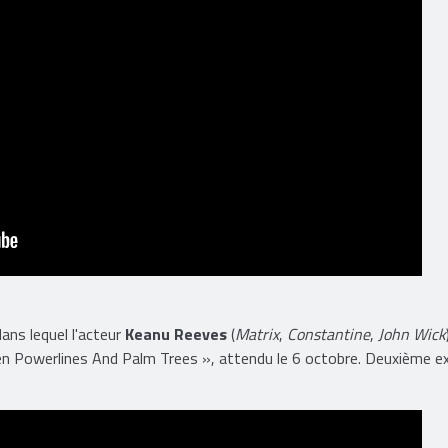
 dans lequel l'acteur
Keanu Reeves
(
Matrix
,
Constantine
,
John Wick
 Powerlines And Palm Trees », attendu le 6 octobre. Deuxième ext