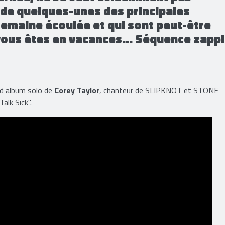
' de quelques-unes des principales
 semaine écoulée et qui sont peut-être
vous êtes en vacances... Séquence zapp
nd album solo de
Corey Taylor
, chanteur de SLIPKNOT et STONE
alk Sick".