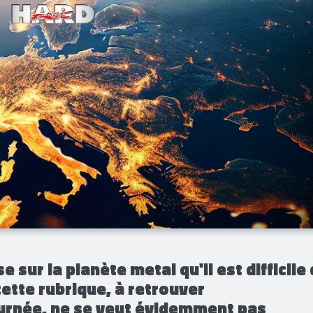
e sur la planète metal qu'il est difficile
cette rubrique, à retrouver
ournée, ne se veut évidemment pas