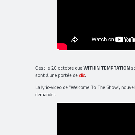
C'est le 20 octobre que
WITHIN TEMPTATION
s
sont à une portée de
clic
.
La lyric-video de "Welcome To The Show", nouvel 
demander.