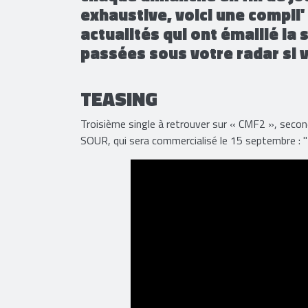
exhaustive, voici une compil
actualités qui ont émaillé la
passées sous votre radar si 
TEASING
Troisième single à retrouver sur « CMF2 », seco
SOUR, qui sera commercialisé le 15 septembre : "T