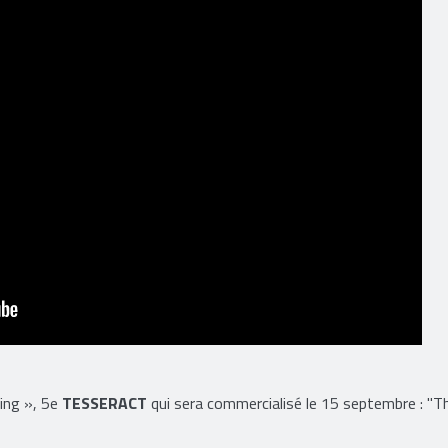
ing », 5e
TESSERACT
qui sera commercialisé le 15 septembre : "T