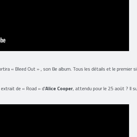
ortira « Bleed Out » , son 8e album. Tous les détails et le premier s
extrait de « Road » d'
Alice Cooper
, attendu pour le 25 août ? Il s