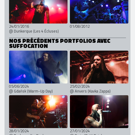
24/01/2016
01/08/2012
@ Dunkerque (Les 4 Écluses)
NOS PRÉCÉDENTS PORTFOLIOS AVEC
SUFFOCATION
05/06/2024
25/02/2024
@ Gdańsk (Warm-Up Day)
@ Anvers (Kavka Zappa)
28/01/2024
27/01/2024