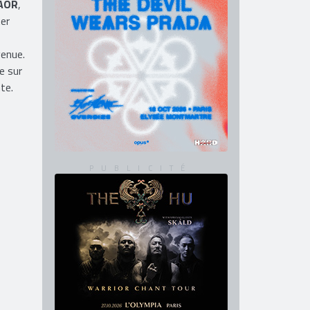
AOR
,
ter
venue.
e sur
te.