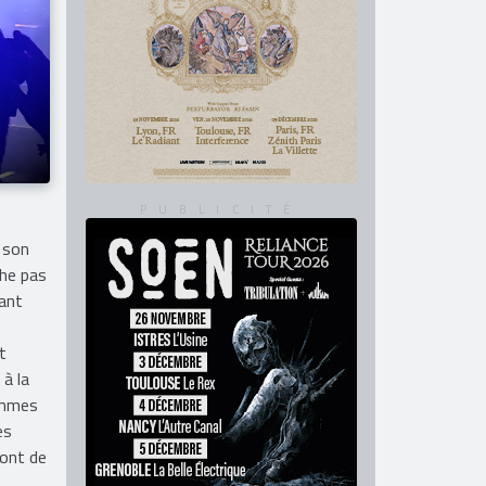
e son
che pas
dant
t
à la
ommes
es
sont de