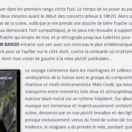
ver dans les premiers rangs cette fois. Le temps de se poser au pa
ine deux minutes avant le début des concerts prévue à 18h20. Alors q
 de la scène, voilà que je me prends une douche de bière fraiche su
 (au demeurant fort sympathique), je ne peux me résoudre à support
fraîche qui émane de moi, et je rétrograde jusqu’aux toilettes pour
N BARDD
entame son set avec son morceau le plus emblématique
é pour se faufiler sur le côté droit, contre la rambarde où m’atte
, dont mon voisin de gauche à la mine plutôt patibulaire…
Le voyage commence dans les montagnes et collines
verdoyantes de la Suisse avec le groupe du composite
chanteur et multi-instrumentiste Malo Civelli, qui nou
transporte entre moments très doux et atmosphériq
noirceur black metal sur un rythme trépident. Sur album
musique est immersive et majestueusement orchestr
scène, desservis par un son plutôt brouillon et des lig
presque exclusivement venus du fond de scène (de to
évidence, le stagiaire a dû prendre le relai, pendant que