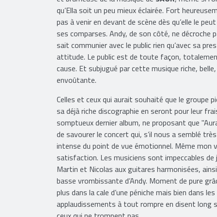
qu’Ella soit un peu mieux éclairée. Fort heureusem
pas à venir en devant de scène dès qu’elle le peut
ses comparses. Andy, de son côté, ne décroche 
sait communier avec le public rien qu’avec sa pre
attitude. Le public est de toute façon, totaleme
cause. Et subjugué par cette musique riche, bell
envoûtante.
Celles et ceux qui aurait souhaité que le groupe 
sa déjà riche discographie en seront pour leur frais
somptueux dernier album, ne proposant que "Aura
de savourer le concert qui, s’il nous a semblé tr
intense du point de vue émotionnel. Même mon voi
satisfaction. Les musiciens sont impeccables de j
Martin et Nicolas aux guitares harmonisées, ains
basse vrombissante d’Andy. Moment de pure grâ
plus dans la cale d’une péniche mais bien dans le
applaudissements à tout rompre en disent long sur
ceux qui ne trompent pas.