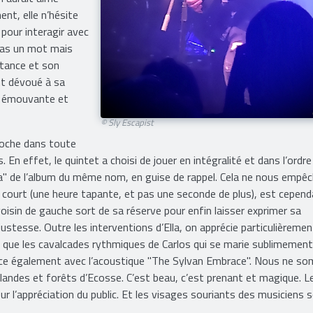
ent, elle n’hésite
 pour interagir avec
pas un mot mais
stance et son
nt dévoué à sa
e, émouvante et
© Sly Escapist
pioche dans toute
. En effet, le quintet a choisi de jouer en intégralité et dans l’ordr
" de l’album du même nom, en guise de rappel. Cela ne nous empê
ès court (une heure tapante, et pas une seconde de plus), est cepen
sin de gauche sort de sa réserve pour enfin laisser exprimer sa
ustesse. Outre les interventions d’Ella, on apprécie particulièremen
i que les cavalcades rythmiques de Carlos qui se marie sublimement 
ce également avec l’acoustique "The Sylvan Embrace". Nous ne s
s landes et forêts d’Ecosse. C’est beau, c’est prenant et magique. L
 l’appréciation du public. Et les visages souriants des musiciens 