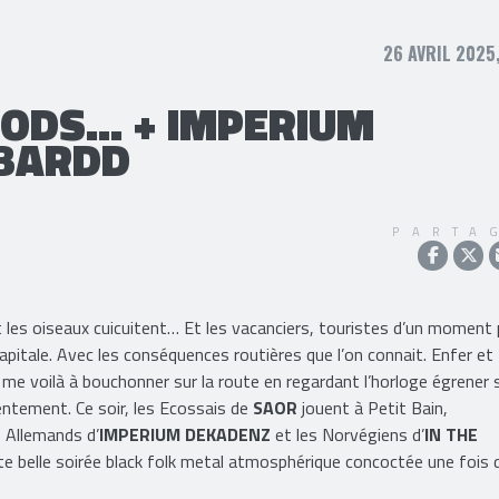
26 AVRIL 2025
ODS... + IMPERIUM
 BARDD
PARTA
le et les oiseaux cuicuitent… Et les vacanciers, touristes d’un moment 
apitale. Avec les conséquences routières que l’on connait. Enfer et
, me voilà à bouchonner sur la route en regardant l’horloge égrener 
lentement. Ce soir, les Ecossais de
SAOR
jouent à Petit Bain,
s Allemands d’
IMPERIUM DEKADENZ
et les Norvégiens d’
IN THE
te belle soirée black folk metal atmosphérique concoctée une fois 