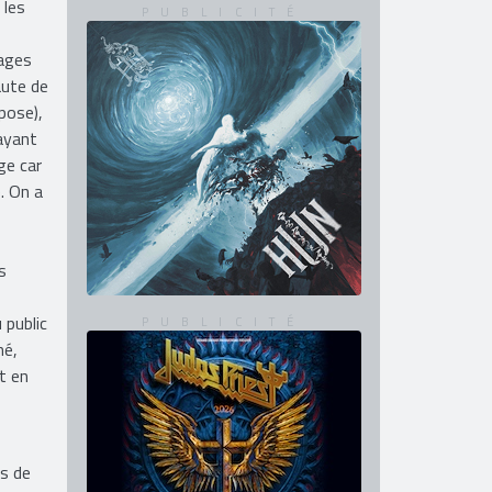
 les
sages
aute de
pose),
ayant
ge car
e. On a
s
s
 public
hé,
t en
ts de