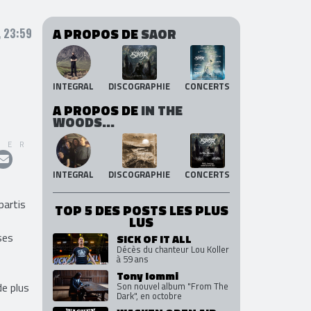
A PROPOS DE
SAOR
, 23:59
INTEGRAL
DISCOGRAPHIE
CONCERTS
A PROPOS DE
IN THE
WOODS...
GER
INTEGRAL
DISCOGRAPHIE
CONCERTS
partis
TOP 5 DES POSTS LES PLUS
LUS
ses
SICK OF IT ALL
Décès du chanteur Lou Koller
à 59 ans
Tony Iommi
de plus
Son nouvel album "From The
Dark", en octobre