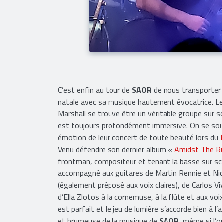
C’est enfin au tour de
SAOR
de nous transporter
natale avec sa musique hautement évocatrice. Le
Marshall se trouve être un véritable groupe sur s
est toujours profondément immersive. On se so
émotion de leur concert de toute beauté lors du
Venu défendre son dernier album «
Amidst The R
frontman, compositeur et tenant la basse sur sc
accompagné aux guitares de Martin Rennie et Ni
(également préposé aux voix claires), de Carlos Vi
d’Ella Zlotos à la cornemuse, à la flûte et aux vo
est parfait et le jeu de lumière s’accorde bien à 
et brumeuse de la musique de
SAOR
, même si l’o