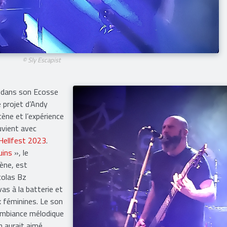
© Sly Escapist
 dans son Ecosse
 projet d’Andy
cène et l’expérience
uvient avec
Hellfest 2023
.
uins
», le
ène, est
colas Bz
vas à la batterie et
ix féminines. Le son
l’ambiance mélodique
n aurait aimé