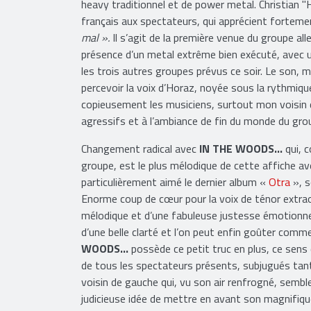
heavy traditionnel et de power metal. Christian "
français aux spectateurs, qui apprécient fortem
mal ».
Il s’agit de la première venue du groupe alle
présence d’un metal extrême bien exécuté, avec u
les trois autres groupes prévus ce soir. Le son, m
percevoir la voix d’Horaz, noyée sous la rythmique 
copieusement les musiciens, surtout mon voisin d
agressifs et à l’ambiance de fin du monde du gro
Changement radical avec
IN THE WOODS…
qui, 
groupe, est le plus mélodique de cette affiche 
particulièrement aimé le dernier album «
Otra
», s
Enorme coup de cœur pour la voix de ténor extra
mélodique et d’une fabuleuse justesse émotionne
d’une belle clarté et l’on peut enfin goûter comme
WOODS...
possède ce petit truc en plus, ce sens 
de tous les spectateurs présents, subjugués tant
voisin de gauche qui, vu son air renfrogné, semble
judicieuse idée de mettre en avant son magnifiqu