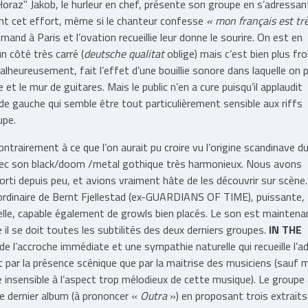
Horaz" Jakob, le hurleur en chef, présente son groupe en s’adressan
ent cet effort, même si le chanteur confesse
« mon français est tr
mand à Paris et l’ovation recueillie leur donne le sourire. On est en
n côté très carré (
deutsche qualitat
oblige) mais c’est bien plus fro
alheureusement, fait l’effet d’une bouillie sonore dans laquelle on 
et le mur de guitares. Mais le public n’en a cure puisqu’il applaudit
e gauche qui semble être tout particulièrement sensible aux riffs
upe.
contrairement à ce que l’on aurait pu croire vu l’origine scandinave d
avec son black/doom /metal gothique très harmonieux. Nous avons
orti depuis peu, et avions vraiment hâte de les découvrir sur scène.
ordinaire de Bernt Fjellestad (ex-GUARDIANS OF TIME), puissante,
lle, capable également de growls bien placés. Le son est maintena
 il se doit toutes les subtilités des deux derniers groupes.
IN THE
de l’accroche immédiate et une sympathie naturelle qui recueille l’a
 par la présence scénique que par la maitrise des musiciens (sauf 
 insensible à l’aspect trop mélodieux de cette musique). Le groupe 
e dernier album (à prononcer «
Outra
») en proposant trois extraits