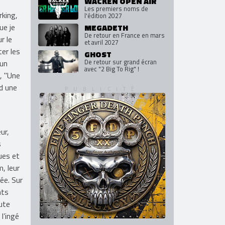
WACKEN OPEN AIR
Les premiers noms de
rking,
l'édition 2027
ue je
MEGADETH
De retour en France en mars
r le
et avril 2027
er les
GHOST
De retour sur grand écran
 un
avec "2 Big To Rig" !
, "Une
nd une
ur,
s
ues et
, leur
ée. Sur
hts
ute
 l’ingé