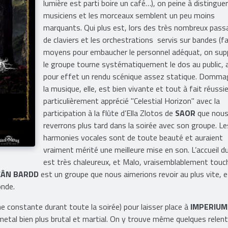
lumière est parti boire un café…), on peine à distinguer
musiciens et les morceaux semblent un peu moins
marquants. Qui plus est, lors des très nombreux pas
de claviers et les orchestrations servis sur bandes (f
moyens pour embaucher le personnel adéquat, on sup
le groupe tourne systématiquement le dos au public, 
pour effet un rendu scénique assez statique. Domma
la musique, elle, est bien vivante et tout à fait réussi
particulièrement apprécié "Celestial Horizon" avec la
participation à la flûte d’Ella Zlotos de
SAOR
que nou
reverrons plus tard dans la soirée avec son groupe. Le
harmonies vocales sont de toute beauté et auraient
vraiment mérité une meilleure mise en son. L’accueil du
est très chaleureux, et Malo, vraisemblablement touc
CÂN BARDD
est un groupe que nous aimerions revoir au plus vite, e
onde.
e constante durant toute la soirée) pour laisser place à
IMPERIUM
metal bien plus brutal et martial. On y trouve même quelques relen