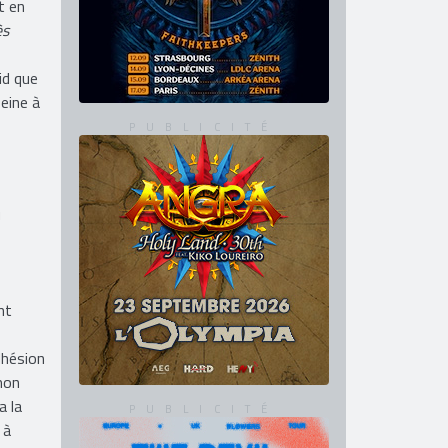
t en
ès
id que
peine à
u
nt
dhésion
mon
a la
 à