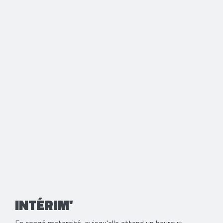
INTÉRIM'
En congé maternité, puisqu'elle attend un heureux