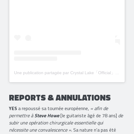
Une publication partagée par Crystal Lake「Official」 (@crystallake777)
REPORTS & ANNULATIONS
YES
a repoussé sa tournée européenne,
« afin de
permettre à
Steve Howe
[le guitariste âgé de 78 ans]
de
subir une opération chirurgicale essentielle qui
nécessite une convalescence »
. Sa nature n'a pas été