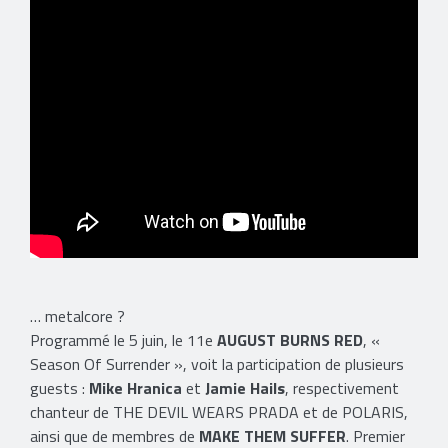
​… metalcore ?
Programmé le 5 juin, le 11e
AUGUST BURNS RED
, «
Season Of Surrender », voit la participation de plusieurs
guests :
Mike Hranica
et
Jamie Hails
, respectivement
chanteur de THE DEVIL WEARS PRADA et de POLARIS,
ainsi que de membres de
MAKE THEM SUFFER
. Premier