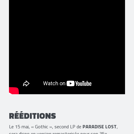
RÉÉDITIONS
Le 15 mai, « Gothic », second LP de
PARADISE LOST
,
sera dispo en version remasterisée pour son 35e