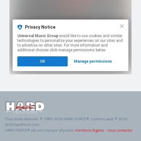
Tous droits réservés. © 1985-2026 HARD FORCE®. Contenu web © 2010-
2026 hardforce.com
HARD FORCE® est une marque déposée.
mentions légales
-
nous contacter