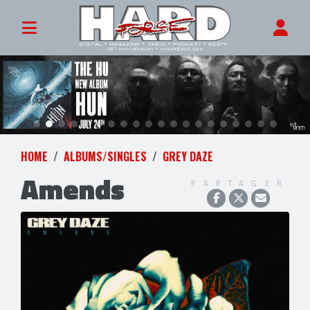
HOME
ALBUMS/SINGLES
GREY DAZE
Amends
PARTAGER