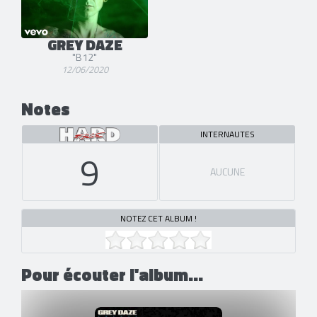
GREY DAZE
"B12"
12/06/2020
Notes
INTERNAUTES
9
AUCUNE
NOTEZ CET ALBUM !
Pour écouter l'album...