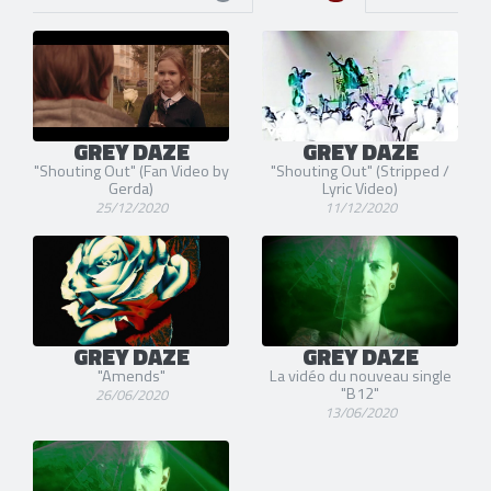
GREY DAZE
GREY DAZE
"Shouting Out" (Fan Video by
"Shouting Out" (Stripped /
Gerda)
Lyric Video)
25/12/2020
11/12/2020
GREY DAZE
GREY DAZE
"Amends"
La vidéo du nouveau single
"B12"
26/06/2020
13/06/2020