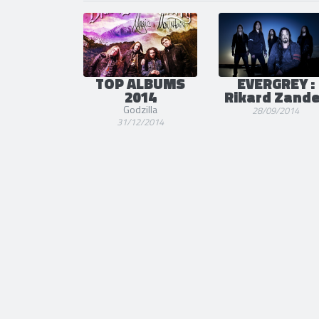
SORTIE
TOP ALBUMS
EVERGREY :
2014
Rikard Zande
Godzilla
28/09/2014
31/12/2014