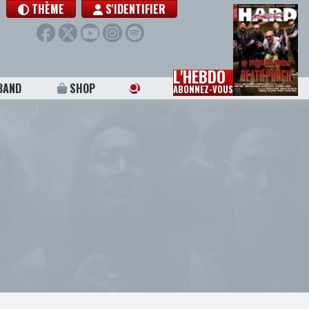
THÈME
S'IDENTIFIER
L'HEBDO
BAND
SHOP
ABONNEZ-VOUS