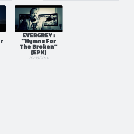
S
POSTS
1
3
EVERGREY :
r
"Hymns For
The Broken"
(EPK)
28/08/2014