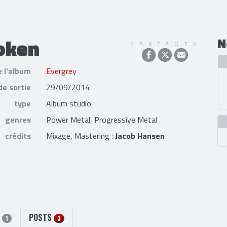
oken
N
PARTAGER
e l'album
Evergrey
de sortie
29/09/2014
type
Album studio
genres
Power Metal, Progressive Metal
crédits
Mixage, Mastering :
Jacob Hansen