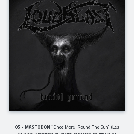
05 - MASTODON
"Once More ‘Round The Sun" (Les