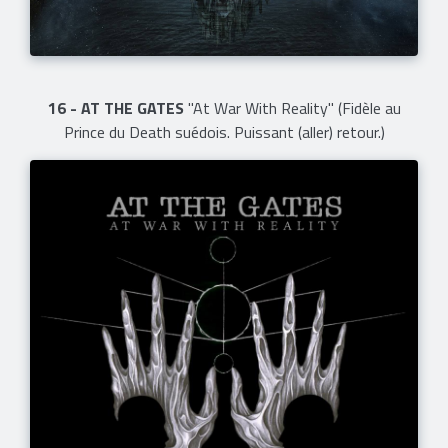
16 - AT THE GATES
"At War With Reality" (Fidèle au
Prince du Death suédois. Puissant (aller) retour.)