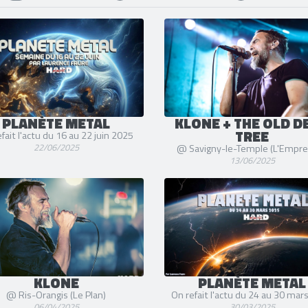
PLANÈTE METAL
KLONE + THE OLD D
TREE
fait l'actu du 16 au 22 juin 2025
22/06/2025
@ Savigny-le-Temple (L'Empre
13/06/2025
KLONE
PLANÈTE METAL
@ Ris-Orangis (Le Plan)
On refait l'actu du 24 au 30 mar
06/04/2025
30/03/2025