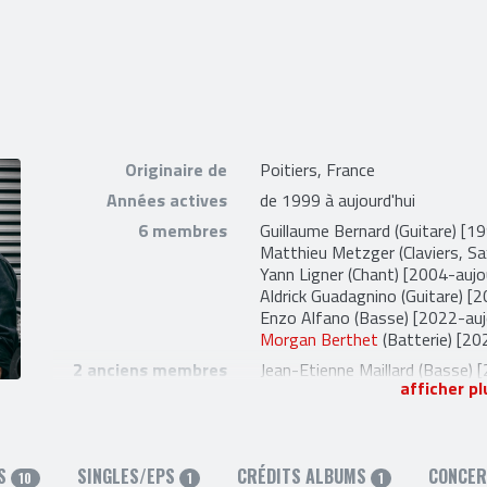
Originaire de
Poitiers, France
Années actives
de 1999 à aujourd'hui
6 membres
Guillaume Bernard
(Guitare) [19
Matthieu Metzger
(Claviers, S
Yann Ligner
(Chant) [2004-aujou
Aldrick Guadagnino
(Guitare) [2
Enzo Alfano
(Basse) [2022-aujo
Morgan Berthet
(Batterie) [20
2 anciens membres
Jean-Etienne Maillard
(Basse) 
afficher pl
Florent Marcadet
(Batterie) [
10 liens externes
facebook
,
site officiel
,
Bandca
Soundcloud
,
spotify
,
twitter
e
MS
SINGLES/EPS
CRÉDITS ALBUMS
CONCE
10
1
1