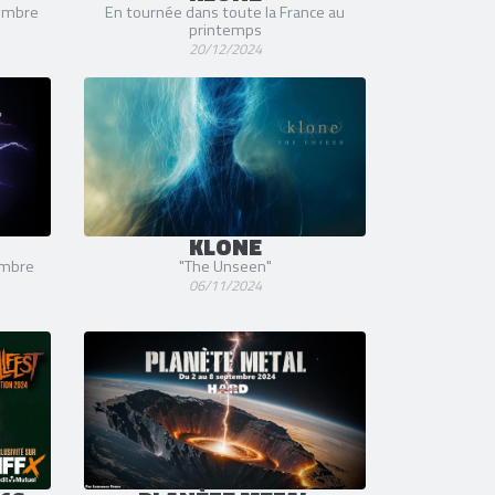
cembre
En tournée dans toute la France au
printemps
20/12/2024
KLONE
embre
"The Unseen"
06/11/2024