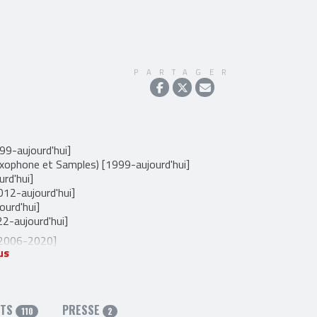
PARTAGER
99-aujourd'hui]
axophone et Samples) [1999-aujourd'hui]
rd'hui]
012-aujourd'hui]
urd'hui]
22-aujourd'hui]
[2006-2020]
us
2007-2018]
mp
,
deezer
,
instagram
,
Reverbnation
,
t
youtube
RTS
PRESSE
110
2