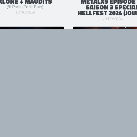
KLONE + MAUDITS
METALXS EPISODE 
SAISON 3 SPECIA
@ Paris (Petit Bain)
HELLFEST 2024 (JOU
13/10/2024
10/09/2024
PLANÈTE METAL
PLANÈTE METAL
fait l'actu du 29 juillet au 4 août
On refait l'actu du 22 au 28 juill
2024
31/07/2024
04/08/2024