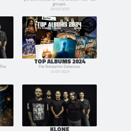
groupe.
26/03/2025
TOP ALBUMS 2024
"The
Par Benjamin Delacoux
14/01/2025
KLONE