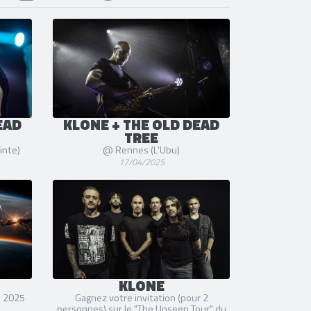
EAD
KLONE + THE OLD DEAD
TREE
inte)
@ Rennes (L'Ubu)
17/04/2025
KLONE
s 2025
Gagnez votre invitation (pour 2
personnes) sur le "The Unseen Tour" du