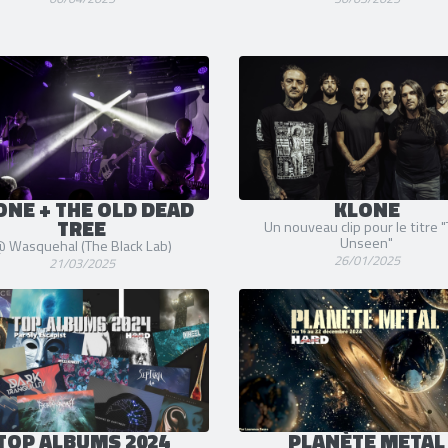
ONE + THE OLD DEAD
KLONE
TREE
Un nouveau clip pour le titre 
Unseen"
 Wasquehal (The Black Lab)
26/01/2025
21/03/2025
TOP ALBUMS 2024
PLANÈTE METAL