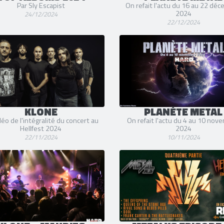
Par Sly Escapist
On refait l'actu du 16 au 22 dé
2024
24/12/2024
22/12/2024
KLONE
PLANÈTE METAL
déo de l'intégralité du concert au
On refait l'actu du 4 au 10 nov
Hellfest 2024
2024
22/11/2024
10/11/2024