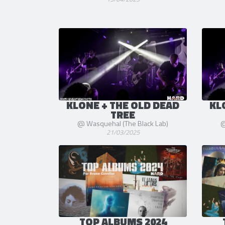
KLONE + THE OLD DEAD
KL
TREE
@ Wasquehal (The Black Lab)
@
21/03/2025
TOP ALBUMS 2024