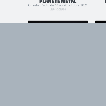
PLANÈTE METAL
On refait l'actu du 14 au 20 octobre 2024
20/10/2024
KLONE
"The Unseen", un nouvel extrait du
On re
prochain album
04/09/2024