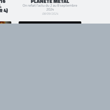
16
PLANÈTE METAL
L
On refait l'actu du 2 au 8 septembre
R 4)
2024
08/09/2024
KLONE
et 2024
"Interlaced", un extrait du nouvel album
"The Unseen" attendu en novembre
29/07/2024