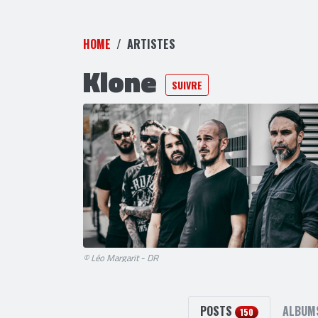
HOME
ARTISTES
Klone
SUIVRE
© Léo Margarit - DR
POSTS
ALBU
150