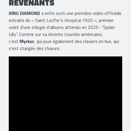
REVENANTS
KING DIAMOND
a enfin sorti une première vidéo officielle
extraite de « Saint Lucifer’s Hospital 1920 », premier
volet d'une trilogie d'albums attendu en 2025 : “Spider
Lilly”. Comme sur sa récente tournée américaine,
c'est
Myrkur
, qui joue également des claviers en live, qui
s'est chargée des chœurs.