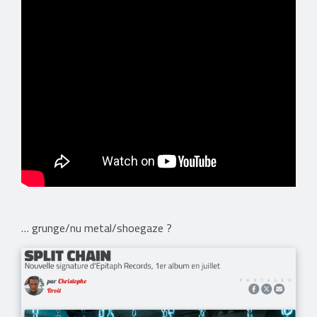
​… grunge/nu metal/shoegaze ?