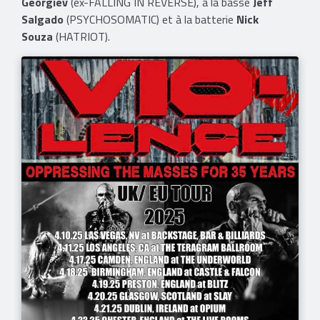
Georgiev
(ex-FALLING IN REVERSE), à la basse
Jeff
Salgado
(PSYCHOSOMATIC) et à la batterie
Nick
Souza
(HATRIOT).