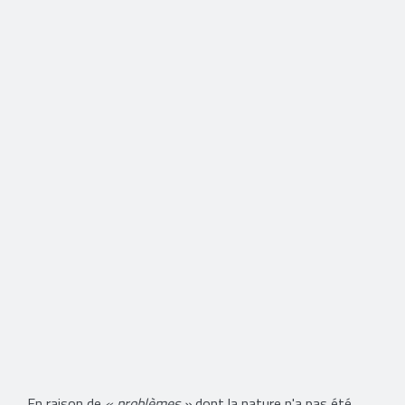
En raison de
« problèmes »
dont la nature n'a pas été