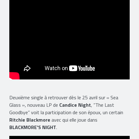
Deuxième single à retrouver dès le 25 avril sur « Sea
Glass », nouveau LP de
Candice Night
, “The Last
Goodbye” voit la participation de son époux, un certain
Ritchie Blackmore
avec qui elle joue dans
BLACKMORE'S NIGHT
.