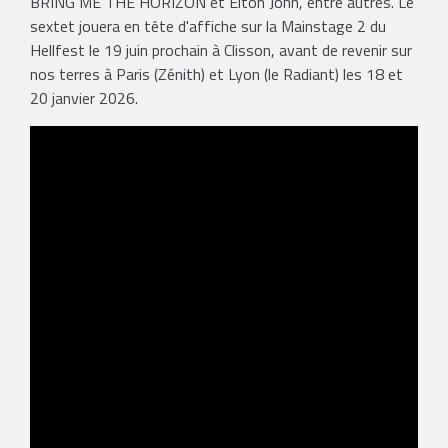
BRING ME THE HORIZON et Elton John, entre autres. Le
sextet jouera en tête d'affiche sur la Mainstage 2 du
Hellfest le 19 juin prochain à Clisson, avant de revenir sur
nos terres à Paris (Zénith) et Lyon (le Radiant) les 18 et
20 janvier 2026.