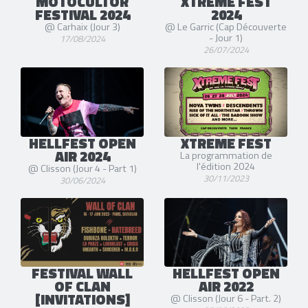
MOTOCULTOR
XTREME FEST
FESTIVAL 2024
2024
@ Carhaix (Jour 3)
@ Le Garric (Cap Découverte
- Jour 1)
17/08/2024
26/07/2024
HELLFEST OPEN
XTREME FEST
AIR 2024
La programmation de
l'édition 2024
@ Clisson (Jour 4 - Part 1)
30/11/2023
30/06/2024
FESTIVAL WALL
HELLFEST OPEN
OF CLAN
AIR 2022
[INVITATIONS]
@ Clisson (Jour 6 - Part. 2)