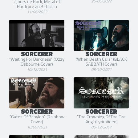
25/06/2022
2 jours de Rock, Metal et
Hardcore au Bataclan
11/06/2023
SORCERER
SORCERER
"Waiting For Darkness" (Ozzy
"When Death Calls" (BLACK
Osbourne Cover)
SABBATH Cover)
10/12/2021
08/10/2021
SORCERER
SORCERER
"Gates Of Babylon" (Rainbow
"The Crowning Of The Fire
Cover)
King" (Lyric Video)
10/09/2021
06/12/2017