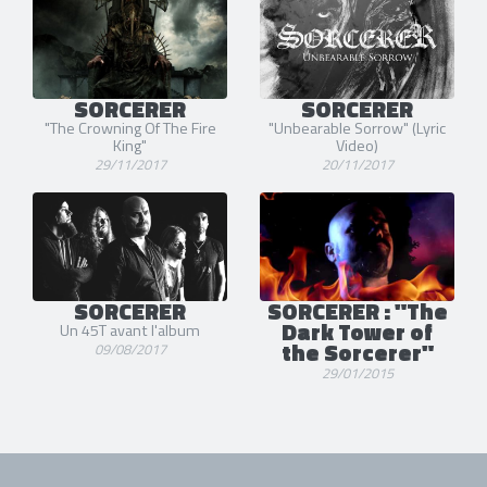
SORCERER
SORCERER
"The Crowning Of The Fire
"Unbearable Sorrow" (Lyric
King"
Video)
29/11/2017
20/11/2017
SORCERER
SORCERER : "The
Dark Tower of
Un 45T avant l'album
the Sorcerer"
09/08/2017
29/01/2015