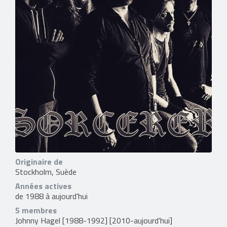
Originaire de
Stockholm, Suède
Années actives
de 1988 à aujourd'hui
5 membres
Johnny Hagel
[1988-1992] [2010-aujourd'hui]