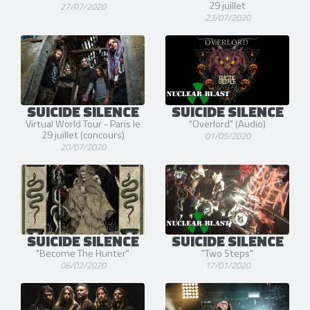
29 juillet
27/07/2020
23/07/2020
SUICIDE SILENCE
SUICIDE SILENCE
Virtual World Tour - Paris le
"Overlord" (Audio)
29 juillet (concours)
01/05/2020
20/07/2020
SUICIDE SILENCE
SUICIDE SILENCE
"Become The Hunter"
"Two Steps"
06/02/2020
17/01/2020