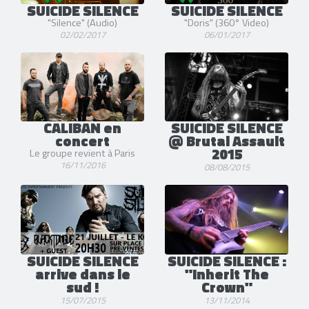
SUICIDE SILENCE
SUICIDE SILENCE
"Silence" (Audio)
"Doris" (360° Video)
02/02/2017
06/01/2017
CALIBAN en
SUICIDE SILENCE
concert
@ Brutal Assault
2015
Le groupe revient à Paris
16/11/2016
08/08/2015
SUICIDE SILENCE
SUICIDE SILENCE :
arrive dans le
"Inherit The
sud !
Crown"
15/07/2015
13/11/2014