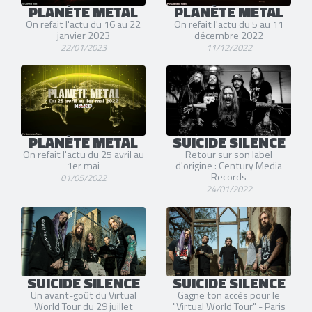
PLANÈTE METAL
PLANÈTE METAL
On refait l'actu du 16 au 22
On refait l'actu du 5 au 11
janvier 2023
décembre 2022
22/01/2023
11/12/2022
PLANÈTE METAL
SUICIDE SILENCE
On refait l'actu du 25 avril au
Retour sur son label
1er mai
d'origine : Century Media
Records
01/05/2022
24/01/2022
SUICIDE SILENCE
SUICIDE SILENCE
Un avant-goût du Virtual
Gagne ton accès pour le
World Tour du 29 juillet
"Virtual World Tour" - Paris