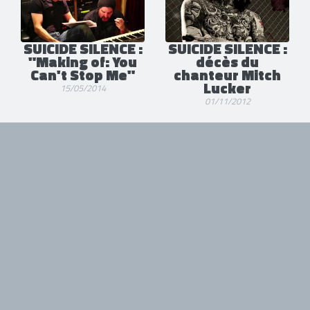
SUICIDE SILENCE :
SUICIDE SILENCE :
"Making of: You
décès du
Can't Stop Me"
chanteur Mitch
Lucker
15/05/2014
01/11/2012
Tous droits réservés. © 1985-2026 HARD FORCE®. Contenu web © 2010-
2026 hardforce.com
HARD FORCE® est une marque déposée.
mentions légales
-
nous contacter
NOS PARTENAIRES