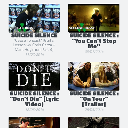
SUICIDE SILENCE
SUICIDE SILENCE :
"You Can't Stop
"Cease To Exist" [Guitar
Me"
Lesson w/ Chris Garza +
Mark Heylmun Part 3]
03/07/2014
11/07/2014
SUICIDE SILENCE :
SUICIDE SILENCE :
"Don't Die" (Lyric
"On Tour"
Video)
[Trailer]
12/06/2014
28/05/2014