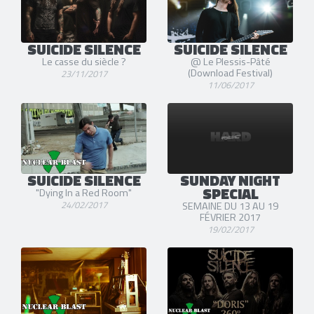
SUICIDE SILENCE
SUICIDE SILENCE
Le casse du siècle ?
@ Le Plessis-Pâté
(Download Festival)
23/11/2017
11/06/2017
SUICIDE SILENCE
SUNDAY NIGHT
SPECIAL
"Dying In a Red Room"
24/02/2017
SEMAINE DU 13 AU 19
FÉVRIER 2017
19/02/2017