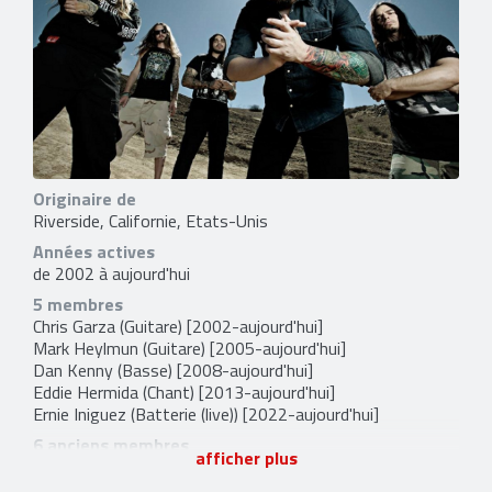
Originaire de
Riverside, Californie, Etats-Unis
Années actives
de 2002 à aujourd'hui
5 membres
Chris Garza
(Guitare) [2002-aujourd'hui]
Mark Heylmun
(Guitare) [2005-aujourd'hui]
Dan Kenny
(Basse) [2008-aujourd'hui]
Eddie Hermida
(Chant) [2013-aujourd'hui]
Ernie Iniguez
(Batterie (live)) [2022-aujourd'hui]
6 anciens membres
afficher plus
Mitch Lucker
(Chant) [2002-2012]
Tanner Womack
(Chant) [2002-2002]