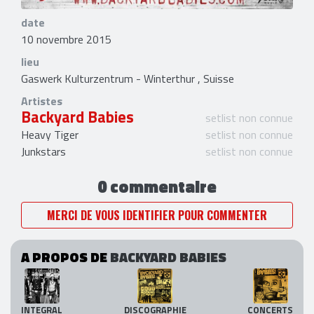
date
10 novembre 2015
lieu
Gaswerk Kulturzentrum - Winterthur , Suisse
Artistes
Backyard Babies
setlist non connue
Heavy Tiger
setlist non connue
Junkstars
setlist non connue
0 commentaire
MERCI DE VOUS IDENTIFIER POUR COMMENTER
A PROPOS DE
BACKYARD BABIES
INTEGRAL
DISCOGRAPHIE
CONCERTS