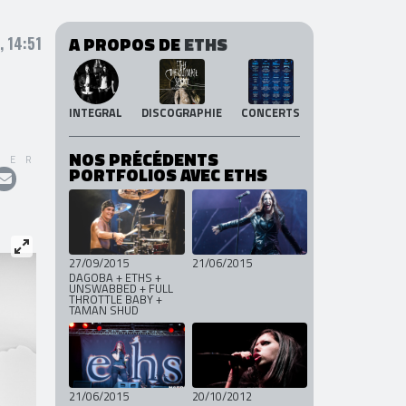
A PROPOS DE
ETHS
, 14:51
INTEGRAL
DISCOGRAPHIE
CONCERTS
NOS PRÉCÉDENTS
GER
PORTFOLIOS AVEC ETHS
27/09/2015
21/06/2015
DAGOBA + ETHS +
UNSWABBED + FULL
THROTTLE BABY +
TAMAN SHUD
21/06/2015
20/10/2012