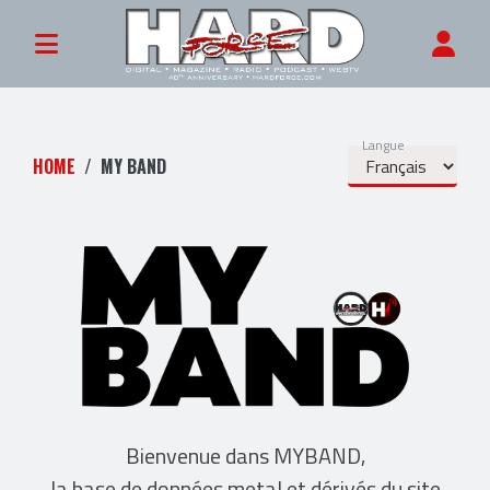
Langue
HOME
MY BAND
Bienvenue dans MYBAND,
la base de données metal et dérivés du site