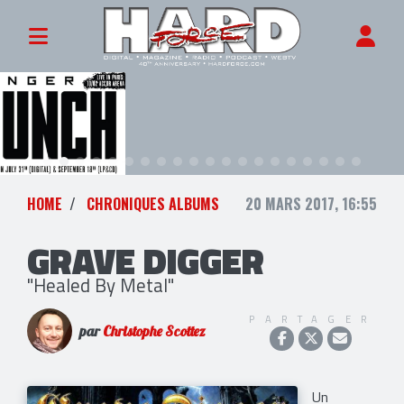
HOME
CHRONIQUES ALBUMS
20 MARS 2017, 16:55
GRAVE DIGGER
"Healed By Metal"
PARTAGER
par
Christophe Scottez
Un