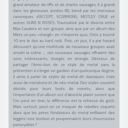
grand amateur de riffs et de chants sauvages. Il a grandi
dans les glorieuses années 80, bercé par les morceaux
canoniques d’ACCEPT, SCORPIONS, MOTLEY CRUE et
autres GUNS N ROSES. Traumatisé par le divorce entre
Max Cavalera et son groupe, ainsi que par un album des
Mets un peu «chargé» en n’importe quoi, Chris a tourné
10 ans le dos au hard rock. Puis, un jour, il a par hasard
découvert qu’une multitude de nouveaux groupes avait
envahi la scène … ces nouveaux sauvages offraient des
sons intéressants, chargés en énergie. Désireux de
partager l’émo-tion de ce style de metal sans la
prétention à s’ériger en gardien d’un quelconque dogme,
il aime à parler de styles de metal dit classiques, mais
aussi de metalcore et de néo-metal. Des styles souvent
décriés pour leurs looks de minets, alors que
l’importance d’un album est d’abord le plaisir sonore que
l’on peut en tirer, la différence est la richesse du goût.
Mais surtout, peut-on se moquer de rebelles coquets
alors que les pères fondateurs du metal enfilaient des
leggins rose bonbon et pouponnaient leurs choucroutes
peroxydées ?