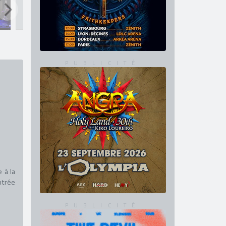
 à la
ntrée