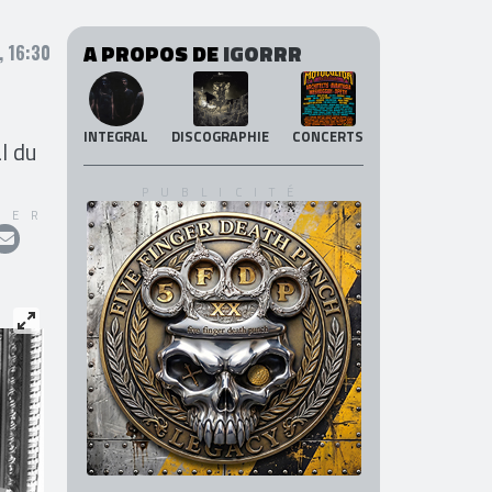
A PROPOS DE
IGORRR
, 16:30
INTEGRAL
DISCOGRAPHIE
CONCERTS
l du
GER