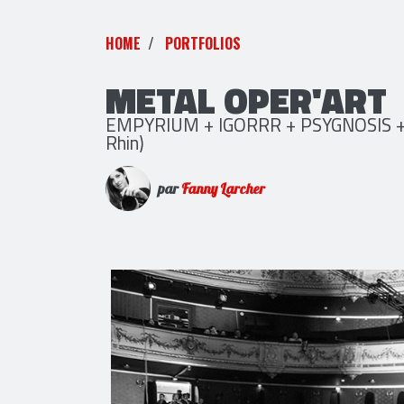
HOME
PORTFOLIOS
METAL OPER'ART
EMPYRIUM + IGORRR + PSYGNOSIS + 
Rhin)
par
Fanny Larcher