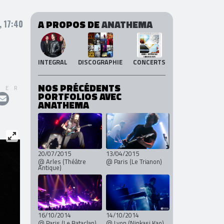
A PROPOS DE
ANATHEMA
, 17:40
INTEGRAL
DISCOGRAPHIE
CONCERTS
NOS PRÉCÉDENTS
GER
PORTFOLIOS AVEC
ANATHEMA
20/07/2015
13/04/2015
@ Arles (Théâtre
@ Paris (Le Trianon)
Antique)
16/10/2014
14/10/2014
@ Paris (Le Bataclan)
@ Lyon (Ninkasi Kao)