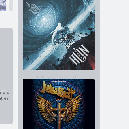
 à la
ntrée