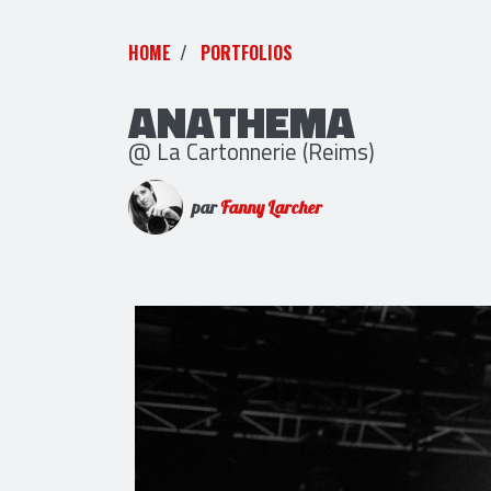
HOME
PORTFOLIOS
ANATHEMA
@ La Cartonnerie (Reims)
par
Fanny Larcher