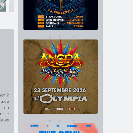
non ?
eu de
ur un
uelle
views