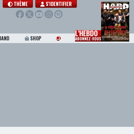
THÈME
S'IDENTIFIER
L'HEBDO
BAND
SHOP
ABONNEZ-VOUS