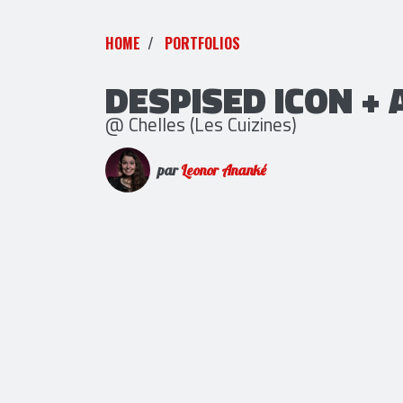
HOME
PORTFOLIOS
DESPISED ICON +
@ Chelles (Les Cuizines)
par
Leonor Ananké