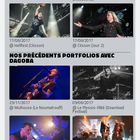
17/06/2017
17/06/2017
@ Hellfest (Clisson)
@ Clisson (Jour 2)
NOS PRÉCÉDENTS PORTFOLIOS AVEC
DAGOBA
25/11/2017
09/06/2017
@ Mulhouse (Le Noumatrouff)
@ Le Plessis-Pâté (Download
Festival)