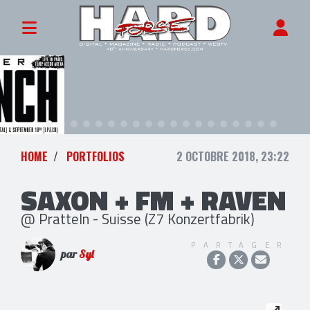
HOME
PORTFOLIOS
2 OCTOBRE 2018, 23:22
SAXON + FM + RAVEN
@ Pratteln - Suisse (Z7 Konzertfabrik)
PARTAGER
par
Syl