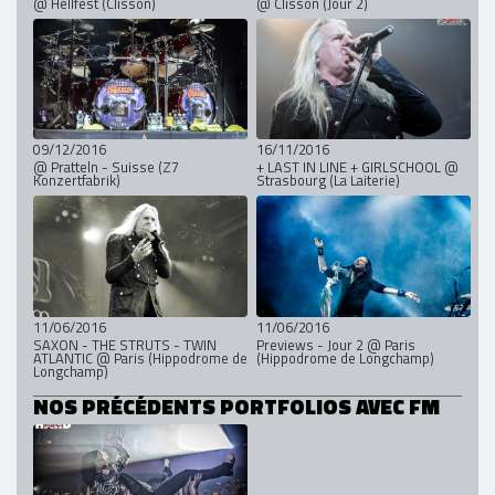
@ Hellfest (Clisson)
@ Clisson (Jour 2)
09/12/2016
16/11/2016
@ Pratteln - Suisse (Z7
+ LAST IN LINE + GIRLSCHOOL @
Konzertfabrik)
Strasbourg (La Laiterie)
11/06/2016
11/06/2016
SAXON - THE STRUTS - TWIN
Previews - Jour 2 @ Paris
ATLANTIC @ Paris (Hippodrome de
(Hippodrome de Longchamp)
Longchamp)
NOS PRÉCÉDENTS PORTFOLIOS AVEC FM