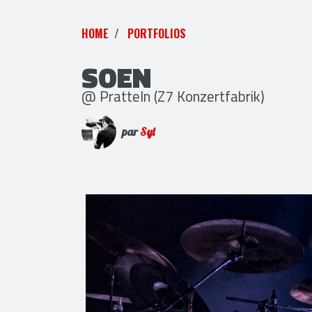
HOME
PORTFOLIOS
SOEN
@ Pratteln (Z7 Konzertfabrik)
par
Syl