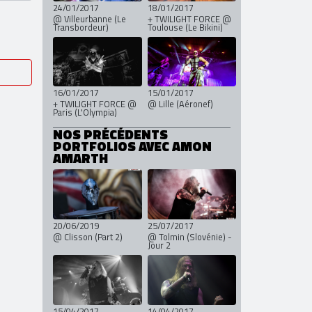
24/01/2017
18/01/2017
@ Villeurbanne (Le
+ TWILIGHT FORCE @
Transbordeur)
Toulouse (Le Bikini)
16/01/2017
15/01/2017
+ TWILIGHT FORCE @
@ Lille (Aéronef)
Paris (L'Olympia)
NOS PRÉCÉDENTS
PORTFOLIOS AVEC AMON
AMARTH
20/06/2019
25/07/2017
@ Clisson (Part 2)
@ Tolmin (Slovénie) -
Jour 2
15/04/2017
14/04/2017