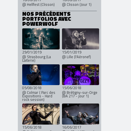
@ Hellfest (Clisson)
@ Clisson (Jour 1)
NOS PRÉCÉDENTS
PORTFOLIOS AVEC
POWERWOLF
29/01/2019
15/01/2019
@ Strasbourg (La
@ Lille (l'Aéronef)
Laiterie)
05/08/2018
15/06/2018
@ Colmar ( Parc des
@ Brétigny-sur-Orge
Expositions - Hard
(BA 217 - jour 1)
rock session)
15/06/2018
16/06/2017