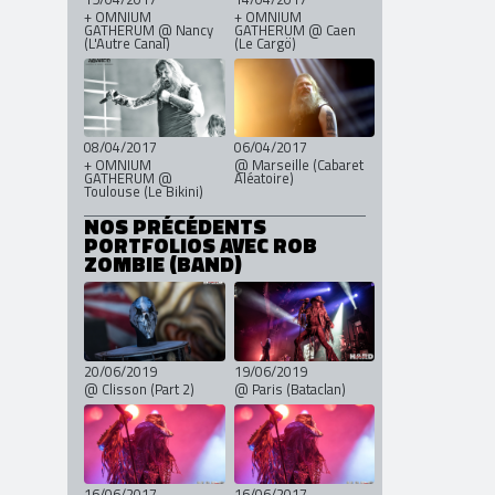
+ OMNIUM
+ OMNIUM
GATHERUM @ Nancy
GATHERUM @ Caen
(L'Autre Canal)
(Le Cargö)
08/04/2017
06/04/2017
+ OMNIUM
@ Marseille (Cabaret
GATHERUM @
Aléatoire)
Toulouse (Le Bikini)
NOS PRÉCÉDENTS
PORTFOLIOS AVEC ROB
ZOMBIE (BAND)
20/06/2019
19/06/2019
@ Clisson (Part 2)
@ Paris (Bataclan)
16/06/2017
16/06/2017