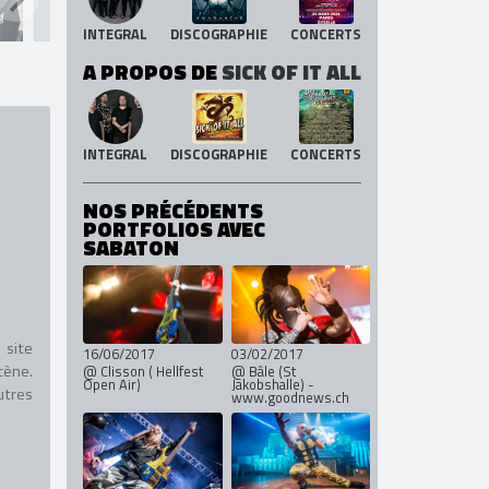
INTEGRAL
DISCOGRAPHIE
CONCERTS
A PROPOS DE
SICK OF IT ALL
INTEGRAL
DISCOGRAPHIE
CONCERTS
NOS PRÉCÉDENTS
PORTFOLIOS AVEC
SABATON
 site
16/06/2017
03/02/2017
cène.
@ Clisson ( Hellfest
@ Bâle (St
Open Air)
Jakobshalle) -
utres
www.goodnews.ch