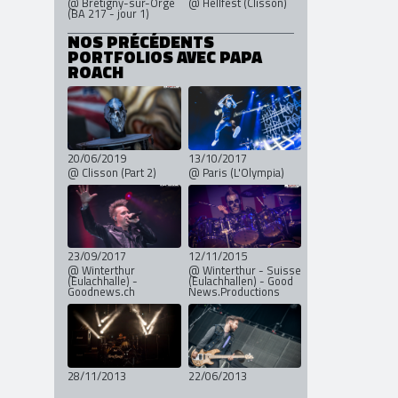
@ Brétigny-sur-Orge
@ Hellfest (Clisson)
(BA 217 - jour 1)
NOS PRÉCÉDENTS
PORTFOLIOS AVEC PAPA
ROACH
20/06/2019
13/10/2017
@ Clisson (Part 2)
@ Paris (L'Olympia)
23/09/2017
12/11/2015
@ Winterthur
@ Winterthur - Suisse
(Eulachhalle) -
(Eulachhallen) - Good
Goodnews.ch
News.Productions
28/11/2013
22/06/2013