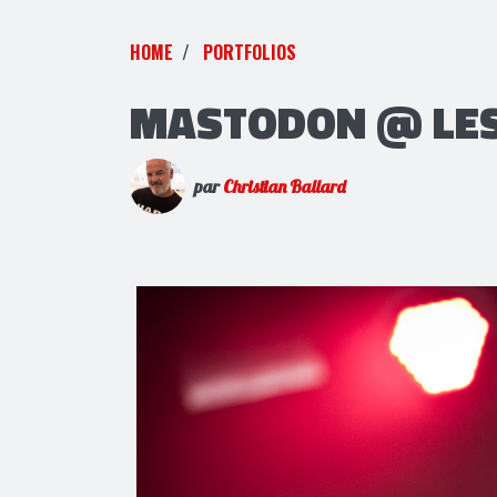
HOME
PORTFOLIOS
MASTODON @ LES 
par
Christian Ballard