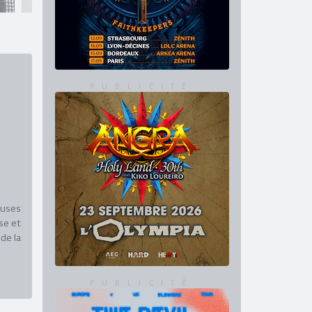
euses
se et
de la