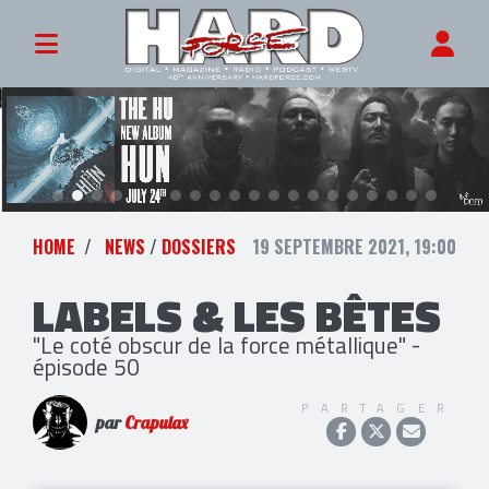
HOME
NEWS
/
DOSSIERS
19 SEPTEMBRE 2021, 19:00
LABELS & LES BÊTES
"Le coté obscur de la force métallique" -
épisode 50
PARTAGER
par
Crapulax