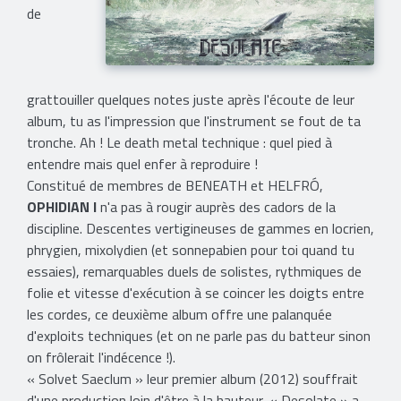
de
grattouiller quelques notes juste après l'écoute de leur
album, tu as l'impression que l'instrument se fout de ta
tronche. Ah ! Le death metal technique : quel pied à
entendre mais quel enfer à reproduire !
Constitué de membres de BENEATH et HELFRÓ,
OPHIDIAN I
n'a pas à rougir auprès des cadors de la
discipline. Descentes vertigineuses de gammes en locrien,
phrygien, mixolydien (et sonnepabien pour toi quand tu
essaies), remarquables duels de solistes, rythmiques de
folie et vitesse d'exécution à se coincer les doigts entre
les cordes, ce deuxième album offre une palanquée
d'exploits techniques (et on ne parle pas du batteur sinon
on frôlerait l'indécence !).
« Solvet Saeclum » leur premier album (2012) souffrait
d'une production loin d'être à la hauteur, « Desolate » a