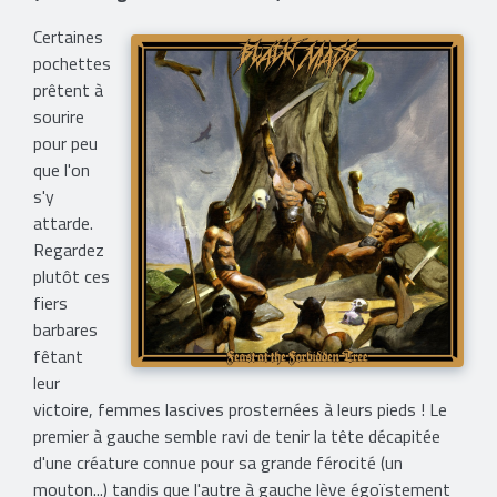
Certaines
pochettes
prêtent à
sourire
pour peu
que l'on
s'y
attarde.
Regardez
plutôt ces
fiers
barbares
fêtant
leur
victoire, femmes lascives prosternées à leurs pieds ! Le
premier à gauche semble ravi de tenir la tête décapitée
d'une créature connue pour sa grande férocité (un
mouton...) tandis que l'autre à gauche lève égoïstement