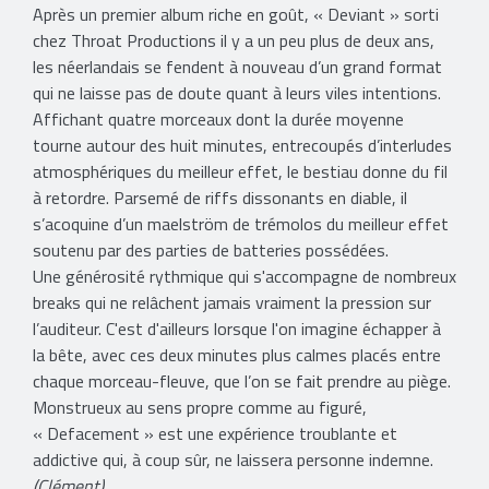
Après un premier album riche en goût, « Deviant » sorti
chez Throat Productions il y a un peu plus de deux ans,
les néerlandais se fendent à nouveau d’un grand format
qui ne laisse pas de doute quant à leurs viles intentions.
Affichant quatre morceaux dont la durée moyenne
tourne autour des huit minutes, entrecoupés d’interludes
atmosphériques du meilleur effet, le bestiau donne du fil
à retordre. Parsemé de riffs dissonants en diable, il
s’acoquine d’un maelström de trémolos du meilleur effet
soutenu par des parties de batteries possédées.
Une générosité rythmique qui s'accompagne de nombreux
breaks qui ne relâchent jamais vraiment la pression sur
l’auditeur. C'est d'ailleurs lorsque l'on imagine échapper à
la bête, avec ces deux minutes plus calmes placés entre
chaque morceau-fleuve, que l’on se fait prendre au piège.
Monstrueux au sens propre comme au figuré,
« Defacement » est une expérience troublante et
addictive qui, à coup sûr, ne laissera personne indemne.
(Clément)