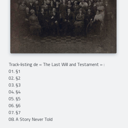
Track-listing de « The Last Will and Testament » :
01. §1
02. §2
03. §3
04. §4
05. §5
06. §6
07. §7
08. A Story Never Told