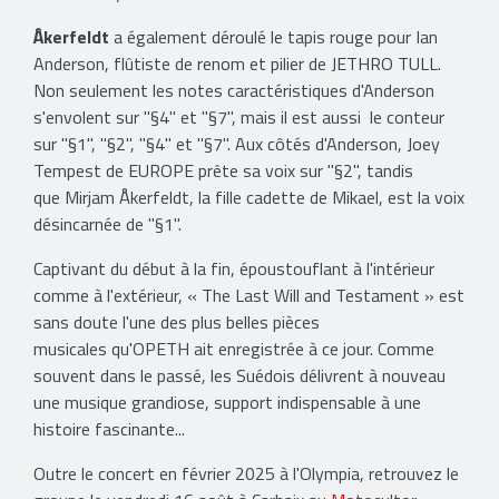
Åkerfeldt
a également déroulé le tapis rouge pour Ian
Anderson, flûtiste de renom et pilier de JETHRO TULL.
Non seulement les notes caractéristiques d'Anderson
s'envolent sur "§4" et "§7", mais il est aussi le conteur
sur "§1", "§2", "§4" et "§7". Aux côtés d'Anderson, Joey
Tempest de EUROPE prête sa voix sur "§2", tandis
que Mirjam Åkerfeldt, la fille cadette de Mikael, est la voix
désincarnée de "§1".
Captivant du début à la fin, époustouflant à l'intérieur
comme à l'extérieur, « The Last Will and Testament » est
sans doute l'une des plus belles pièces
musicales qu'OPETH ait enregistrée à ce jour. Comme
souvent dans le passé, les Suédois délivrent à nouveau
une musique grandiose, support indispensable à une
histoire fascinante...
Outre le concert en février 2025 à l'Olympia, retrouvez le