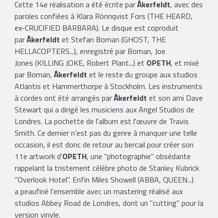
Cette 14e réalisation a été écrite par
Åkerfeldt
, avec des
paroles confiées à Klara Rönnqvist Fors (THE HEARD,
ex-CRUCIFIED BARBARA). Le disque est coproduit
par
Åkerfeldt
et Stefan Boman (GHOST, THE
HELLACOPTERS...), enregistré par Boman, Joe
Jones (KILLING JOKE, Robert Plant...) et
OPETH
, et mixé
par Boman,
Åkerfeldt
et le reste du groupe aux studios
Atlantis et Hammerthorpe à Stockholm. Les instruments
à cordes ont été arrangés par
Åkerfeldt
et son ami Dave
Stewart qui a dirigé les musiciens aux Angel Studios de
Londres. La pochette de l'album est l'œuvre de Travis
Smith. Ce dernier n'est pas du genre à manquer une telle
occasion, il est donc de retour au bercail pour créer son
11e artwork d'
OPETH
, une "photographie" obsédante
rappelant la tristement célèbre photo de Stanley Kubrick
"Overlook Hotel". Enfin Miles Showell (ABBA, QUEEN...)
a peaufiné l'ensemble avec un mastering réalisé aux
studios Abbey Road de Londres, dont un "cutting" pour la
version vinyle.