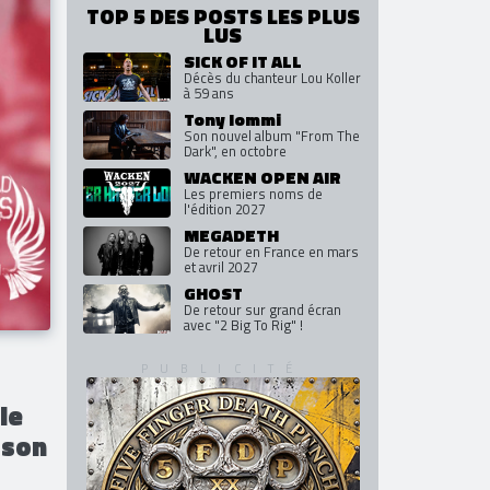
TOP 5 DES POSTS LES PLUS
LUS
SICK OF IT ALL
Décès du chanteur Lou Koller
à 59 ans
Tony Iommi
Son nouvel album "From The
Dark", en octobre
WACKEN OPEN AIR
Les premiers noms de
l'édition 2027
MEGADETH
De retour en France en mars
et avril 2027
GHOST
De retour sur grand écran
avec "2 Big To Rig" !
le