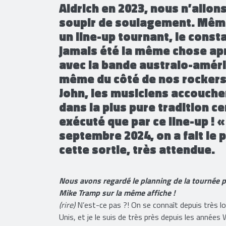
chic pour rimer avec charisme
retour au sein des DEAD DAI
Aldrich en 2023, nous n’allo
soupir de soulagement. Même 
un line-up tournant, le consta
jamais été la même chose apr
avec la bande australo-américa
même du côté de nos rockers 
John, les musiciens accouchen
dans la plus pure tradition ce
exécuté que par ce line-up ! «
septembre 2024, on a fait le
cette sortie, très attendue.
Nous avons regardé le planning de la tournée pr
Mike Tramp sur la même affiche !