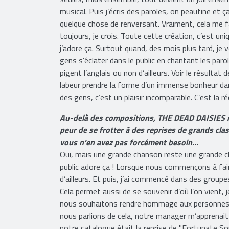
sur des parties de batterie. Les deux ne ressembla
seules, mais ensemble, tout devient un joli ense
musical. Puis j’écris des paroles, on peaufine et 
quelque chose de renversant. Vraiment, cela me f
toujours, je crois. Toute cette création, c’est uni
j’adore ça. Surtout quand, des mois plus tard, je 
gens s'éclater dans le public en chantant les parole
pigent l’anglais ou non d’ailleurs. Voir le résultat 
labeur prendre la forme d’un immense bonheur da
des gens, c’est un plaisir incomparable. C’est la 
Au-delà des compositions, THE DEAD DAISIES n
peur de se frotter à des reprises de grands cla
vous n’en avez pas forcément besoin…
Oui, mais une grande chanson reste une grande ch
public adore ça ! Lorsque nous commençons à fai
d’ailleurs. Et puis, j’ai commencé dans des groupe
Cela permet aussi de se souvenir d’où l’on vient,
nous souhaitons rendre hommage aux personnes no