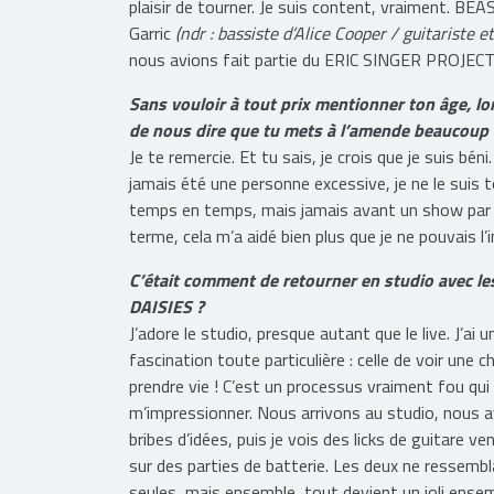
(rire)
N’est-ce pas ?! On se connaît depuis très 
Unis, et je le suis de très près depuis les années
plaisir de tourner. Je suis content, vraiment. BE
Garric
(ndr : bassiste d’Alice Cooper / guitarist
nous avions fait partie du ERIC SINGER PROJECT 
Sans vouloir à tout prix mentionner ton âge, 
de nous dire que tu mets à l’amende beaucoup d
Je te remercie. Et tu sais, je crois que je suis bén
jamais été une personne excessive, je ne le suis 
temps en temps, mais jamais avant un show par exe
terme, cela m’a aidé bien plus que je ne pouvais 
C’était comment de retourner en studio avec l
DAISIES ?
J’adore le studio, presque autant que le live. J’ai u
fascination toute particulière : celle de voir une 
prendre vie ! C’est un processus vraiment fou qui
m’impressionner. Nous arrivons au studio, nous 
bribes d’idées, puis je vois des licks de guitare ve