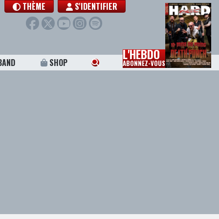
THÈME
S'IDENTIFIER
L'HEBDO
BAND
SHOP
ABONNEZ-VOUS