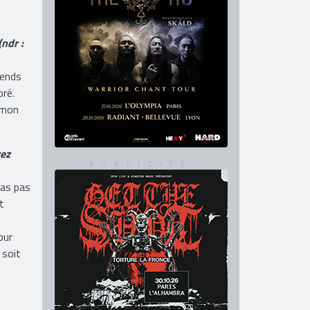
e de
ndr :
tends
oré.
 mon
vez
cas pas
t
pur
 soit