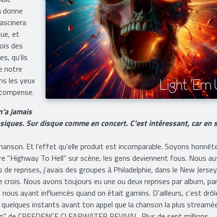
ient à rien
mble
ça donne
ascinera
que, et
vois des
s, qu’ils
de notre
ns les yeux
récompense.
’a jamais
ssiques. Sur disque comme en concert. C’est intéressant, car en 
anson. Et l’effet qu’elle produit est incomparable. Soyons honnêtes
re "Highway To Hell" sur scène, les gens deviennent fous. Nous au
s de reprises, j’avais des groupes à Philadelphie, dans le New Jerse
 je crois. Nous avons toujours eu une ou deux reprises par album, pa
us ayant influencés quand on était gamins. D’ailleurs, c’est drôl