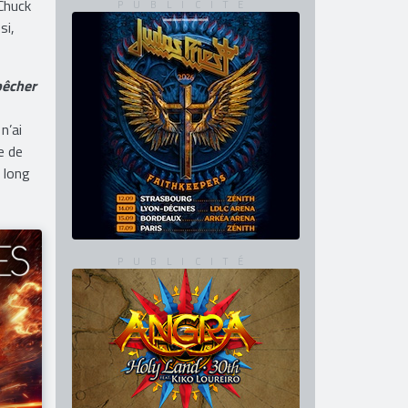
 Etats-
sera un
 Chuck
si,
pêcher
n’ai
e de
 long