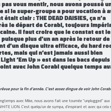
 et qualité. Lorsque le monsieur faisait
SIES emmenés par David Lowy et Doug
ns pas vous mentir, nous avons poussé u
si le super-groupe a pour vocation à a
t était clair : THE DEAD DAISIES, ça n’a
ès le départ de Corabi, toujours impéri
ine. Il faut croire que le constat est le
puisque plus d’un an après le retour de
t d’un disque ultra efficace, du hard ro
rtes, mais qui n’est jamais aussi bien
 Light ‘Em Up »​ est dans les bacs depuis 
 point avec John Corabi quelque temps av
évue pour la fin d’année. C’est assez dingue de voir John Corabi