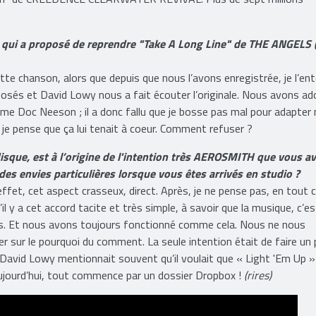
 quelques instants avant ton appel que la chanson la plus streamé
 Son" de CREEDENCE CLEARWATER REVIVAL. Plus de sept millions
 qui a proposé de reprendre "Take A Long Line" de THE ANGELS (
ette chanson, alors que depuis que nous l’avons enregistrée, je l’en
 posés et David Lowy nous a fait écouter l’originale. Nous avons ad
e Doc Neeson ; il a donc fallu que je bosse pas mal pour adapter
e pense que ça lui tenait à coeur. Comment refuser ?
disque, est à l’origine de l'intention très AEROSMITH que vous a
des envies particulières lorsque vous êtes arrivés en studio ?
effet, cet aspect crasseux, direct. Après, je ne pense pas, en tout 
u’il y a cet accord tacite et très simple, à savoir que la musique, c’es
cas. Et nous avons toujours fonctionné comme cela. Nous ne nous
sur le pourquoi du comment. La seule intention était de faire un 
ue David Lowy mentionnait souvent qu’il voulait que « Light 'Em Up »
ujourd’hui, tout commence par un dossier Dropbox !
(rires)