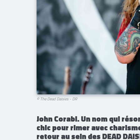
© The Dead Daisies - DR
John Corabi. Un nom qui réson