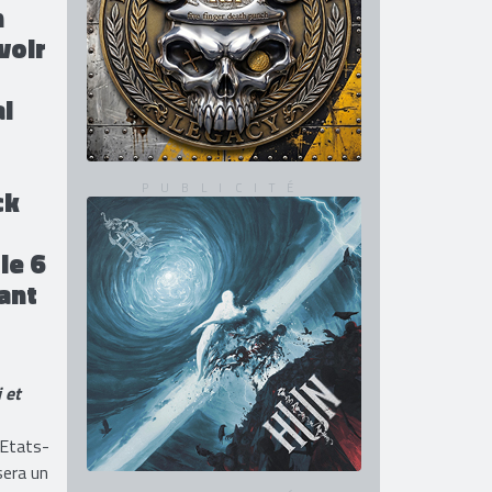
 son
n
voir
al
ck
le 6
ant
 et