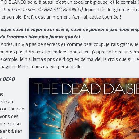
longtemps avec Mike, nous avons fait une tournée "unplugged" aux
 WHITE LION. C’est quelqu’un de sympa, d’inspirant et avec qui cela 
ASTÖ BLANCÖ sera là aussi, c’est un excellent groupe, et je connais
e et chanteur au sein de BEASTÖ BLANCÖ)
depuis très longtemps aus
ensemble. Bref, c’est un moment familial, cette tournée !
lorsque nous te voyons sur scène, nous ne pouvons pas nous em
e frontmen bien plus jeunes que toi...
i. Après, il n’y a pas de secrets et comme beaucoup, je fais gaffe. Je 
toujours pas à 65 ans. Entendons-nous bien, j’apprécie boire un verr
mple. Je n’ai jamais pris de drogues de ma vie. Je crois que sur le
l’imaginer. Même dans ma vie personnelle.
es DEAD
ne
chanson
 continue de
avons des
nir se poser