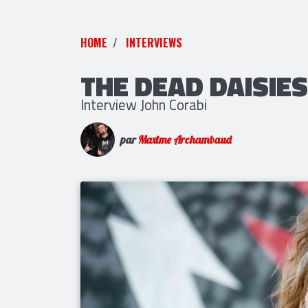
HOME
INTERVIEWS
THE DEAD DAISIES
Interview John Corabi
par
Maxime Archambaud