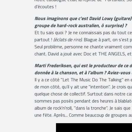
nous parlions de cela, notre manager m’apprenait
notre catalogue était la reprise de "Fortunate
d’écoutes !
Nous imaginons que c’est David Lowy (guitare)
groupe de hard-rock australien, ô surprise) ?
Et tu sais quoi ? Je ne connaissais pas du tout c
partout !
(éclats de rire)
. Blague à part, on s’est
Seul problème, personne ne chante vraiment comm
chant. David a joué avec Doc et THE ANGELS, et j
Marti Frederiksen, qui est le producteur de ce 
donnée à la chanson, et à l’album ? Aviez-vous 
Il y a ce côté "Let The Music Do The Talking" en 
de mon côté, qu’il y ait une "intention". Je crois q
quelque chose de collectif. Surtout dans notre 
sommes pas posés pendant des heures à blablater 
album de rock'n'roll, "dans la tronche". Je sais q
une fête. Après... Comme beaucoup de groupes a