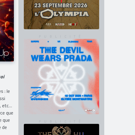
soi
 : le
ssi
y, etc…
rce que
e que