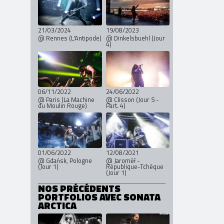
21/03/2024
19/08/2023
@ Rennes (L'Antipode)
@ Dinkelsbuehl (Jour
4)
06/11/2022
24/06/2022
@ Paris (La Machine
@ Clisson (Jour 5 -
du Moulin Rouge)
Part. 4)
01/06/2022
12/08/2021
@ Gdańsk, Pologne
@ Jaroměř -
(Jour 1)
République-Tchèque
(Jour 1)
NOS PRÉCÉDENTS
PORTFOLIOS AVEC SONATA
ARCTICA