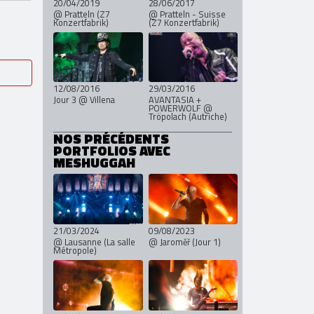
20/04/2019
28/06/2017
@ Pratteln (Z7
@ Pratteln - Suisse
Konzertfabrik)
(Z7 Konzertfabrik)
12/08/2016
29/03/2016
Jour 3 @ Villena
AVANTASIA +
POWERWOLF @
Tröpolach (Autriche)
NOS PRÉCÉDENTS
PORTFOLIOS AVEC
MESHUGGAH
21/03/2024
09/08/2023
@ Lausanne (La salle
@ Jaroměř (Jour 1)
Métropole)