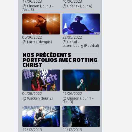
17/06/2023
10/06/2023
@ Clisson (Jour 3 -
@ Gdańsk (Jour 4)
Part. 3)
05/06/2022
22/05/2022
@ Paris (Olympia)
@ Belval -
Luxembourg (Rockhal)
NOS PRÉCÉDENTS
PORTFOLIOS AVEC ROTTING
CHRIST
04/08/2022
17/06/2022
@ Wacken (Jour 2)
@ Clisson (Jour 1 -
Part 3)
12/12/2019
11/12/2019