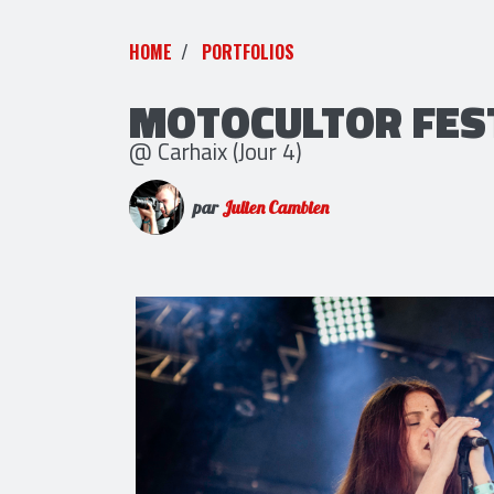
HOME
PORTFOLIOS
MOTOCULTOR FEST
@ Carhaix (Jour 4)
par
Julien Cambien