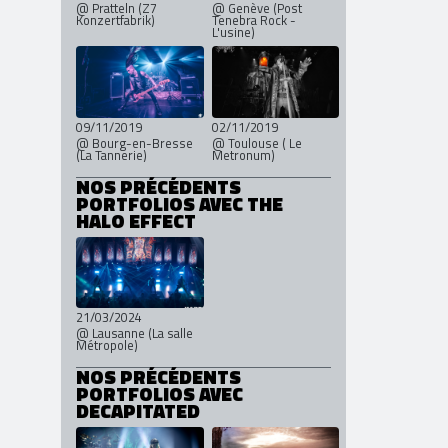
@ Pratteln (Z7
@ Genève (Post
Konzertfabrik)
Tenebra Rock -
L'usine)
09/11/2019
02/11/2019
@ Bourg-en-Bresse
@ Toulouse ( Le
(La Tannerie)
Metronum)
NOS PRÉCÉDENTS
PORTFOLIOS AVEC THE
HALO EFFECT
21/03/2024
@ Lausanne (La salle
Métropole)
NOS PRÉCÉDENTS
PORTFOLIOS AVEC
DECAPITATED