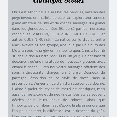
Christophe Scottez
Chris est ethnologue à ses heures perdues, vétéran des
pogo joyeux en maillots de core. Un explorateur curieux,
grand amateur de riffs et de chants sauvages. Il a grandi
dans les glorieuses années 80, bercé par les morceaux
canoniques d’ACCEPT, SCORPIONS, MOTLEY CRUE et
autres GUNS N ROSES. Traumatisé par le divorce entre
Max Cavalera et son groupe, ainsi que par un album des
Mets un peu «chargé» en n’importe quoi, Chris a tourné
10 ans le dos au hard rock. Puis, un jour, il a par hasard
découvert qu’une multitude de nouveaux groupes avait
envahi la scène … ces nouveaux sauvages offraient des
sons intéressants, chargés en énergie. Désireux de
partager l’émo-tion de ce style de metal sans la
prétention à s’ériger en gardien d’un quelconque dogme,
il aime à parler de styles de metal dit classiques, mais
aussi de metalcore et de néo-metal. Des styles souvent
décriés pour leurs looks de minets, alors que
l’importance d’un album est d’abord le plaisir sonore que
l’on peut en tirer, la différence est la richesse du goût.
Mais surtout, peut-on se moquer de rebelles coquets