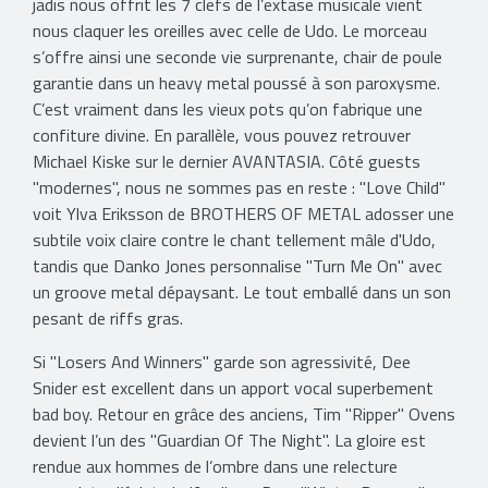
jadis nous offrit les 7 clefs de l’extase musicale vient
nous claquer les oreilles avec celle de Udo. Le morceau
s’offre ainsi une seconde vie surprenante, chair de poule
garantie dans un heavy metal poussé à son paroxysme.
C’est vraiment dans les vieux pots qu’on fabrique une
confiture divine. En parallèle, vous pouvez retrouver
Michael Kiske sur le dernier AVANTASIA. Côté guests
"modernes", nous ne sommes pas en reste : "Love Child"
voit Ylva Eriksson de BROTHERS OF METAL adosser une
subtile voix claire contre le chant tellement mâle d'Udo,
tandis que Danko Jones personnalise "Turn Me On" avec
un groove metal dépaysant. Le tout emballé dans un son
pesant de riffs gras.
Si "Losers And Winners" garde son agressivité, Dee
Snider est excellent dans un apport vocal superbement
bad boy. Retour en grâce des anciens, Tim "Ripper" Ovens
devient l’un des "Guardian Of The Night". La gloire est
rendue aux hommes de l’ombre dans une relecture