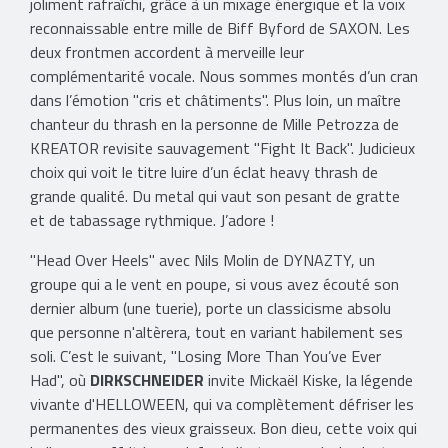
joliment rafraîchi, grâce à un mixage énergique et la voix
reconnaissable entre mille de Biff Byford de SAXON. Les
deux frontmen accordent à merveille leur
complémentarité vocale. Nous sommes montés d’un cran
dans l’émotion "cris et châtiments". Plus loin, un maître
chanteur du thrash en la personne de Mille Petrozza de
KREATOR revisite sauvagement "Fight It Back". Judicieux
choix qui voit le titre luire d’un éclat heavy thrash de
grande qualité. Du metal qui vaut son pesant de gratte
et de tabassage rythmique. J’adore !
"Head Over Heels" avec Nils Molin de DYNAZTY, un
groupe qui a le vent en poupe, si vous avez écouté son
dernier album (une tuerie), porte un classicisme absolu
que personne n'altèrera, tout en variant habilement ses
soli. C’est le suivant, "Losing More Than You’ve Ever
Had", où
DIRKSCHNEIDER
invite Mickaël Kiske, la légende
vivante d'HELLOWEEN, qui va complètement défriser les
permanentes des vieux graisseux. Bon dieu, cette voix qui